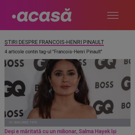
ȘTIRI DESPRE FRANCOIS-HENRI PINAULT
4 articole contin tag-ul "Francois-Henri Pinault"
01 IANUARIE 1970
Deși e măritată cu un milionar, Salma Hayek își