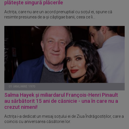
plătește singură plăcerile
Actrița, care nu are un acord prenuptial cu soțul ei, spune că
resimte presiunea de a-și câștigae banii, ceea ce îi...
01 IANUARIE 1970
Salma Hayek și miliardarul François-Henri Pinault
au sărbătorit 15 ani de căsnicie - una în care nu a
crezut nimeni!
Actrița i-a dedicat un mesaj soțului ei de Ziua Îndrăgostiților, care a
coincis cu aniversarea căsătoriei lor.