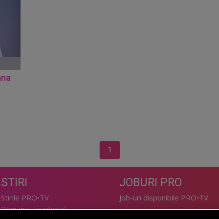
ana
1
STIRI
JOBURI PRO
Stirile PRO•TV
Job-uri disponibile PRO•TV
Romania, te iubesc!