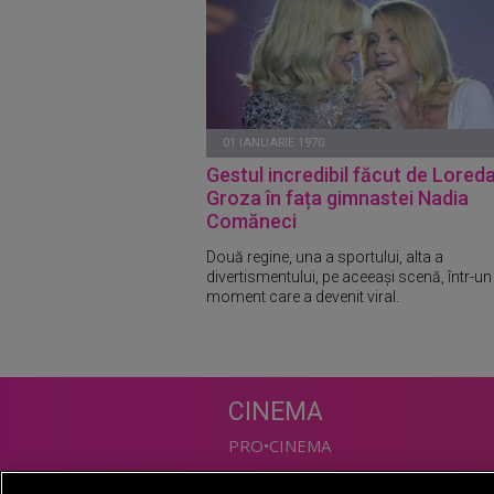
01 IANUARIE 1970
Gestul incredibil făcut de Lored
Groza în fața gimnastei Nadia
Comăneci
Două regine, una a sportului, alta a
divertismentului, pe aceeași scenă, într-un
moment care a devenit viral.
CINEMA
PRO•CINEMA