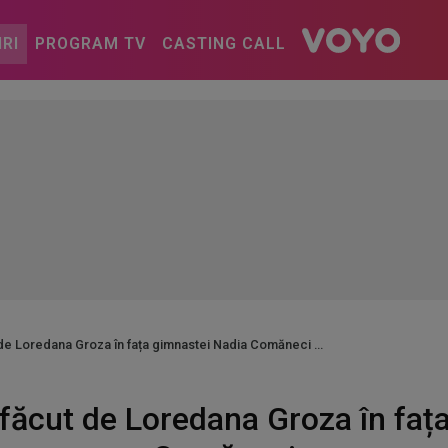
IRI
PROGRAM TV
CASTING CALL
t de Loredana Groza în fața gimnastei Nadia Comăneci
l făcut de Loredana Groza în faț