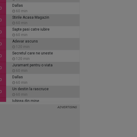
Dallas
0
60 min
Stirile Acasa Magazin
0
60 min
Sapte pasi catre iubire
0
60 min
Adevar ascuns
0
120 min
Secretul care ne uneste
0
120 min
Juramant pentru o viata
0
60 min
Dallas
0
60 min
Un destin la rascruce
0
60 min
Iubirea din mine
0
60 min
Inimi de cenusa
0
135 min
Alaca - iubire si tradare
5
90 min
Ce se intampla, doctore?