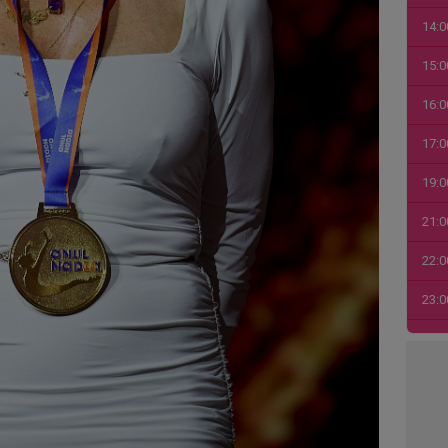
14:0
15:0
16:0
17:0
19:0
21:0
22:0
23:0
00:0
01:0
03:1