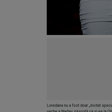
Loredana nu a fost doar „invitat specia
veche a Nadiei, născută ca și ea la One