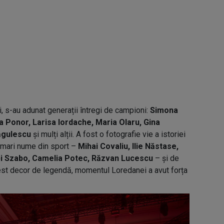
ui, s-au adunat generații întregi de campioni:
Simona
 Ponor, Larisa Iordache, Maria Olaru, Gina
ăgulescu
și mulți alții. A fost o fotografie vie a istoriei
 mari nume din sport –
Mihai Covaliu, Ilie Năstase,
i Szabo, Camelia Potec, Răzvan Lucescu
– și de
acest decor de legendă, momentul Loredanei a avut forța