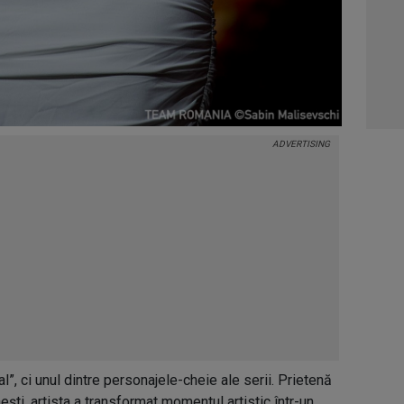
04:4
05:1
06:0
l”, ci unul dintre personajele-cheie ale serii. Prietenă
ști, artista a transformat momentul artistic într-un