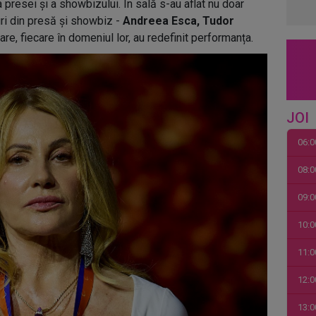
 presei și a showbizului. În sală s-au aflat nu doar
guri din presă și showbiz -
Andreea Esca, Tudor
are, fiecare în domeniul lor, au redefinit performanța.
JOI
06:0
08:0
09:0
10:0
11:0
12:0
13:0