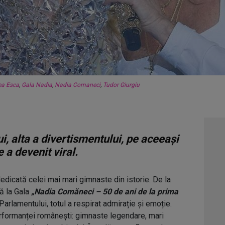
ea Esca
,
Gala Nadia
,
Nadia Comaneci
,
Tudor Giurgiu
i, alta a divertismentului, pe aceeași
 a devenit viral.
edicată celei mai mari gimnaste din istorie. De la
nă la Gala
„Nadia Comăneci – 50 de ani de la prima
 Parlamentului, totul a respirat admirație și emoție.
erformanței românești: gimnaste legendare, mari