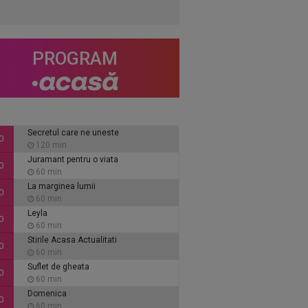
PROGRAM
Secretul care ne uneste
0
120 min
Juramant pentru o viata
0
60 min
La marginea lumii
0
60 min
Leyla
0
60 min
Stirile Acasa Actualitati
0
60 min
Suflet de gheata
0
60 min
Domenica
0
60 min