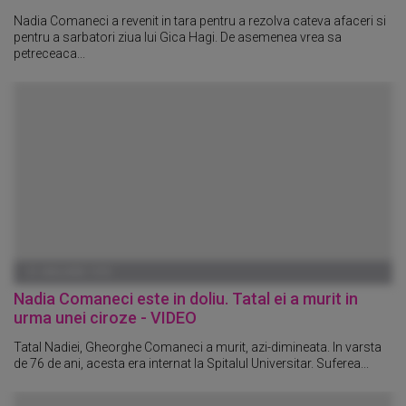
Nadia Comaneci a revenit in tara pentru a rezolva cateva afaceri si
pentru a sarbatori ziua lui Gica Hagi. De asemenea vrea sa
petreceaca...
01 IANUARIE 1970
Nadia Comaneci este in doliu. Tatal ei a murit in
urma unei ciroze - VIDEO
Tatal Nadiei, Gheorghe Comaneci a murit, azi-dimineata. In varsta
de 76 de ani, acesta era internat la Spitalul Universitar. Suferea...