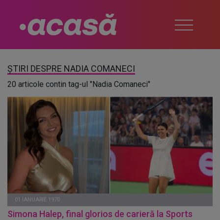
ȘTIRI DESPRE NADIA COMANECI
20 articole contin tag-ul "Nadia Comaneci"
01 IANUARIE 1970
Simona Halep, final glorios de carieră la Sports