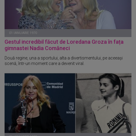
01 IANUARIE 1970
Gestul incredibil făcut de Loredana Groza în fața
gimnastei Nadia Comăneci
Două regine, una a sportului, alta a divertismentului, pe aceeași
scenă, într-un moment care a devenit viral.