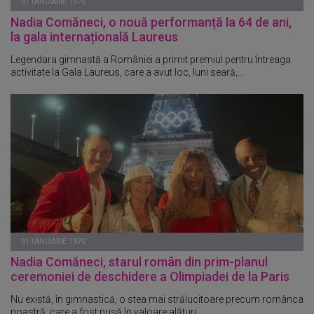
01 IANUARIE 1970
Nadia Comăneci, o nouă performanță la 64 de ani,
la gala internațională Laureus
Legendara gimnastă a României a primit premiul pentru întreaga
activitate la Gala Laureus, care a avut loc, luni seară,...
01 IANUARIE 1970
Nadia Comăneci, starul român din prim-planul
ceremoniei de deschidere a Olimpiadei de la Paris
Nu există, în gimnastică, o stea mai strălucitoare precum românca
noastră, care a fost pusă în valoare alături...