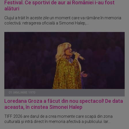
Festival. Ce sportivi de aur ai României i-au fost
alături
Clujul a trăit în aceste zile un moment care va rămâne în memoria
colectivă: retragerea oficială a Simonei Halep,...
01 IANUARIE 1970
Loredana Groza a făcut din nou spectacol! De data
aceasta, în cinstea Simonei Halep
TIFF 2026 are darul de a crea momente care scapă din zona
culturală și intră direct în memoria afectivă a publicului. Iar...