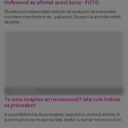
Hollywood au afirmat acest lucru - FOTO
Showbizzul hollywoodian este plin de stralucire, de evenimente
mondene importante si de... paparazzi. Se pare ca anumite vedete
de peste...
01 IANUARIE 1970
Te suna noaptea un necunoscut? Iata cum trebuie
sa procedezi!
Iti suna telefonul la doua noaptea, raspunzi si cineva iti inchide, iti
pune muzica sau incepe sa rada. Apelul cu numar necunoscut se...