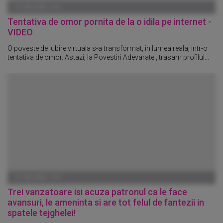
01 IANUARIE 1970
Tentativa de omor pornita de la o idila pe internet -
VIDEO
O poveste de iubire virtuala s-a transformat, in lumea reala, intr-o
tentativa de omor. Astazi, la Povestiri Adevarate , trasam profilul...
01 IANUARIE 1970
Trei vanzatoare isi acuza patronul ca le face
avansuri, le ameninta si are tot felul de fantezii in
spatele tejghelei!