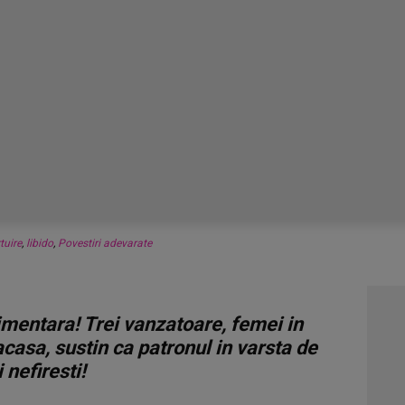
tuire
,
libido
,
Povestiri adevarate
limentara! Trei vanzatoare, femei in
 acasa, sustin ca patronul in varsta de
 nefiresti!