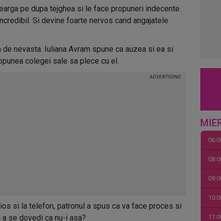
learga pe dupa tejghea si le face propuneri indecente.
incredibil. Si devine foarte nervos cand angajatele
a de nevasta. Iuliana Avram spune ca auzea si ea si
ropunea colegei sale sa plece cu el.
MIE
06:0
08:0
09:0
10:0
ios si la telefon, patronul a spus ca va face proces si
u a se dovedi ca nu-i asa?
11:0