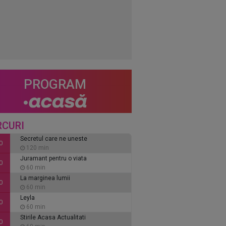
PROGRAM
RCURI
Secretul care ne uneste
0
120 min
Juramant pentru o viata
0
60 min
La marginea lumii
0
60 min
Leyla
0
60 min
Stirile Acasa Actualitati
0