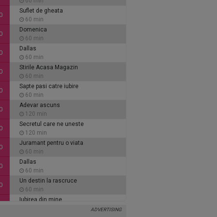
60 min
Suflet de gheata
0
60 min
Domenica
0
60 min
Dallas
0
60 min
Stirile Acasa Magazin
0
60 min
Sapte pasi catre iubire
0
60 min
Adevar ascuns
0
120 min
Secretul care ne uneste
0
120 min
Juramant pentru o viata
0
60 min
Dallas
0
60 min
Un destin la rascruce
0
60 min
Iubirea din mine
0
60 min