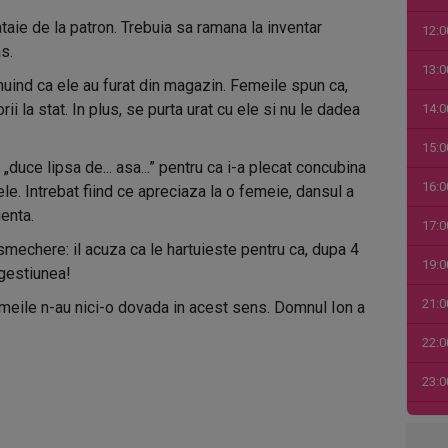
aie de la patron. Trebuia sa ramana la inventar
12:0
s.
13:0
anuind ca ele au furat din magazin. Femeile spun ca,
rii la stat. In plus, se purta urat cu ele si nu le dadea
14:0
15:0
duce lipsa de... asa...” pentru ca i-a plecat concubina
16:0
le. Intrebat fiind ce apreciaza la o femeie, dansul a
enta.
17:0
mechere: il acuza ca le hartuieste pentru ca, dupa 4
19:0
 gestiunea!
21:0
femeile n-au nici-o dovada in acest sens. Domnul Ion a
22:0
23:0
00:0