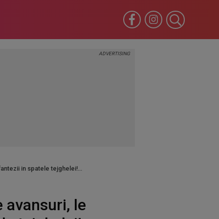
antezii in spatele tejghelei!
 avansuri, le