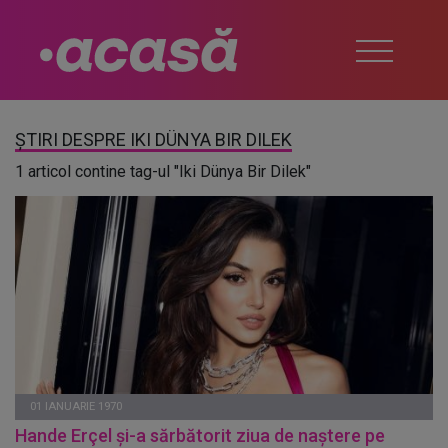
ȘTIRI DESPRE IKI DÜNYA BIR DILEK
1 articol contine tag-ul "Iki Dünya Bir Dilek"
01 IANUARIE 1970
Hande Erçel și-a sărbătorit ziua de naștere pe