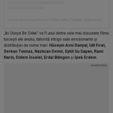
A post shared by Amazon Prime Video Türkiye (@primevideotr)
„İki Dünya Bir Dilek” va fi unul dintre cele mai discutate filme
turcești ale anului, datorită intrigii sale emoționante și
distribuției de nume mari:
Hüseyin Avni Danyal, İdil Fırat,
Serkan Tınmaz, Nazlıcan Demir, Eylül Su Sapan, Rami
Narin, Didem İnselel, Erdal Bilingen
și
İpek Erdem
.