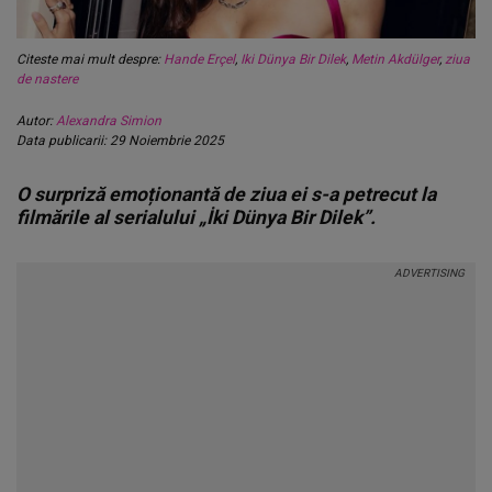
Citeste mai mult despre:
Hande Erçel
,
Iki Dünya Bir Dilek
,
Metin Akdülger
,
ziua
de nastere
Autor:
Alexandra Simion
Data publicarii: 29 Noiembrie 2025
O surpriză emoționantă de ziua ei s-a petrecut la
filmările al serialului „İki Dünya Bir Dilek”.