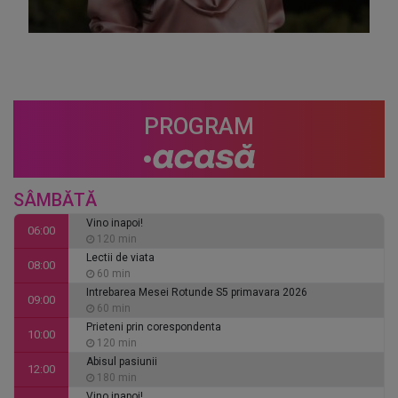
PROGRAM
SÂMBĂTĂ
Vino inapoi!
06:00
120 min
Lectii de viata
08:00
60 min
Intrebarea Mesei Rotunde S5 primavara 2026
09:00
60 min
Prieteni prin corespondenta
10:00
120 min
Abisul pasiunii
12:00
180 min
Vino inapoi!