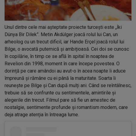
Unul dintre cele mai așteptate proiecte turcești este „İki
Dünya Bir Dilek”. Metin Akdülger joacă rolul lui Can, un
arheolog cu un trecut dificil, iar Hande Erçel joacă rolul lui
Bilge, o avocată puternică și ambițioasă. Cei doi se cunosc
în copilărie, în timp ce se află în spital în noaptea de
Revelion din 1998, moment în care începe povestea. O
dorință pe care amândoi au avut-o în acea noapte îi aduce
împreună și rămâne cu ei până la maturitate. Soarta îi
reunește pe Bilge și Can după mulți ani. Când se reîntâlnesc,
trebuie să se confrunte cu sentimentele, amintirile și
alegerile din trecut. Filmul pare să fie un amestec de
nostalgie, sentimente profunde și romantism modern, care
deja atrage atenția în întreaga lume.