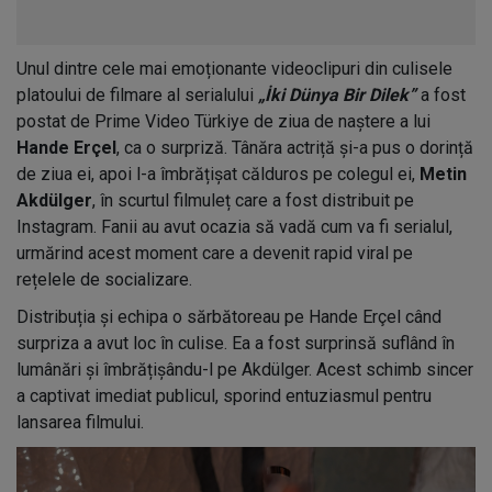
Unul dintre cele mai emoționante videoclipuri din culisele
platoului de filmare al serialului
„İki Dünya Bir Dilek”
a fost
postat de Prime Video Türkiye de ziua de naștere a lui
Hande Erçel
, ca o surpriză. Tânăra actriță și-a pus o dorință
de ziua ei, apoi l-a îmbrățișat călduros pe colegul ei,
Metin
Akdülger
, în scurtul filmuleț care a fost distribuit pe
Instagram. Fanii au avut ocazia să vadă cum va fi serialul,
urmărind acest moment care a devenit rapid viral pe
rețelele de socializare.
Distribuția și echipa o sărbătoreau pe Hande Erçel când
surpriza a avut loc în culise. Ea a fost surprinsă suflând în
lumânări și îmbrățișându-l pe Akdülger. Acest schimb sincer
a captivat imediat publicul, sporind entuziasmul pentru
lansarea filmului.