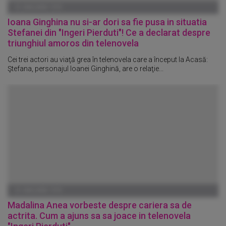
01 IANUARIE 1970
Ioana Ginghina nu si-ar dori sa fie pusa in situatia
Stefanei din "Ingeri Pierduti"! Ce a declarat despre
triunghiul amoros din telenovela
Cei trei actori au viaţă grea în telenovela care a început la Acasă:
Ştefana, personajul Ioanei Ginghină, are o relaţie...
01 IANUARIE 1970
Madalina Anea vorbeste despre cariera sa de
actrita. Cum a ajuns sa sa joace in telenovela