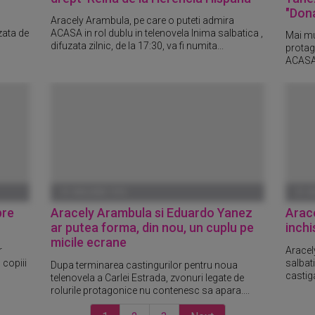
"Dona
Aracely Arambula, pe care o puteti admira
zata de
ACASA in rol dublu in telenovela Inima salbatica ,
Mai mu
difuzata zilnic, de la 17:30, va fi numita...
protag
ACASA z
01 IANUARIE 1970
01 I
pre
Aracely Arambula si Eduardo Yanez
Arac
ar putea forma, din nou, un cuplu pe
inchi
micile ecrane
r
Aracel
 copiii
salbati
Dupa terminarea castingurilor pentru noua
castig
telenovela a Carlei Estrada, zvonuri legate de
rolurile protagonice nu contenesc sa apara....