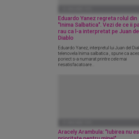
01 IANUARIE 1970
Eduardo Yanez regreta rolul din
"Inima Salbatica". Vezi de ce ii p
rau ca l-a interpretat pe Juan de
Diablo
Eduardo Yanez, interpretul lui Juan del Dia
telenovela Inima salbatica , spune ca aces
poriect s-a numarat printre cele mai
nesatisfacatoare...
01 IANUARIE 1970
Aracely Arambula: "Iubirea nu es
prioritate pentru mine!"