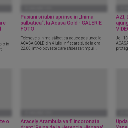
01 IANUARIE 1970
01 I
Pasiuni si iubiri aprinse in „Inima
AZI, 
are
salbatica”, la Acasa Gold - GALERIE
ajung
l
FOTO
VIDE
Telenovela Inima sălbatica aduce pasiunea la
Joi, 13
ACASA GOLD din 4 iulie, in fiecare zi, de la ora
ACASA 
blo in
22.00, intr-o poveste care sfideaza timpul,...
protago
t
01 IANUARIE 1970
01 I
te o
Aracely Arambula va fi incoronata
Updat
drept 'Reina de la Herencia Hispana'
Yanez