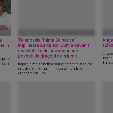
01 IANUARIE 1970
01 I
a
Telenovela "Inima Salbatica"
Angel
ne în
implineste 20 de ani. Cum a devenit
schi
una dintre cele mai cunoscute
Angeli
povesti de dragoste din lume
indragi
e epocă
Teresa 
ne și e
laquo; Inima salbatica raquo; este fara indoiala
una dintre cele mai cunoscute povesti de
dragoste din lume.