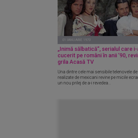
01 IANUARIE 1970
„Inimă sălbatică”, serialul care i-
cucerit pe români în anii ’90, revi
grila Acasă TV
Una dintre cele mai sensibile telenovele d
realizate de mexicani revine pe micile ecra
un nou prilej de a-i revedea...