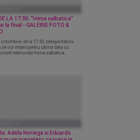
ANUARIE 1970
DE LA 17:30: “Inima salbatica”
e la final - GALERIE FOTO &
O
 octombrie, de la 17:30, telespectatorii
se vor intalni pentru ultima data cu
nistii telenovelei Inima salbatica...
ANUARIE 1970
e: Adela Noriega si Eduardo
 nu se pregatesc sa joace in