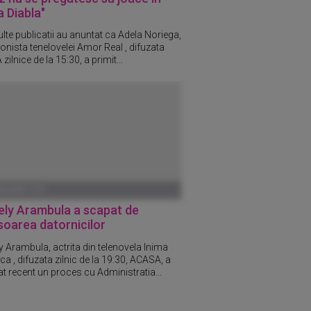
 Diabla"
lte publicatii au anuntat ca Adela Noriega,
onista tenelovelei Amor Real , difuzata
ilnice de la 15:30, a primit...
ANUARIE 1970
ely Arambula a scapat de
soarea datornicilor
y Arambula, actrita din telenovela Inima
ca , difuzata zilnic de la 19:30, ACASA, a
at recent un proces cu Administratia...