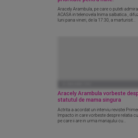
Aracely Arambula, pe care o puteti admira
ACASA in telenovela Inima salbatica , difu
luni pana vineri, de la 17:30, a marturisit...
01 IANUARIE 1970
Aracely Arambula vorbeste des
statutul de mama singura
Actrita a acordat un interviu revistei Prime
Impacto in care vorbeste despre relatia cu
pe care ii are in urma mariajului cu...