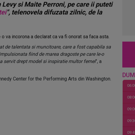
 Levy si Maite Perroni, pe care ii puteti
tei
", telenovela difuzata zilnic, de la
o va incorona a declarat ca va fi onorat sa faca asta.
tat de talentata si muncitoare, care a fost capabila sa
mpulsionata fiind de marea dragoste pe care le-o
-a servit drept model si inspiratie multor femei
", a
DUM
ennedy Center for the Performing Arts din Washington.
06:0
08:0
09:0
09:3
09:4