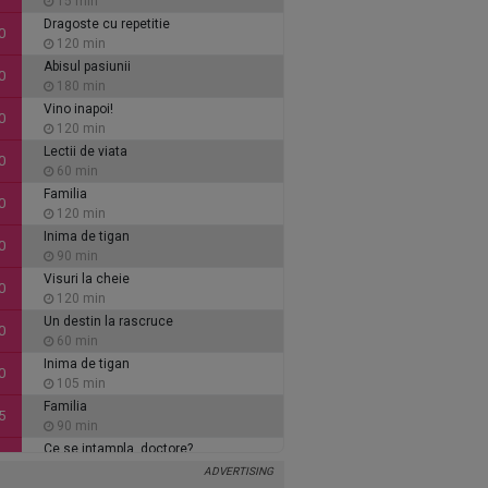
15 min
Dragoste cu repetitie
0
120 min
Abisul pasiunii
0
180 min
Vino inapoi!
0
120 min
Lectii de viata
0
60 min
Familia
0
120 min
Inima de tigan
0
90 min
Visuri la cheie
0
120 min
Un destin la rascruce
0
60 min
Inima de tigan
0
105 min
Familia
5
90 min
Ce se intampla, doctore?
5
30 min