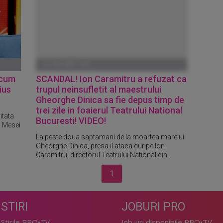
01 IANUARIE 1970
 cum
SCANDAL! Ion Caramitru a refuzat ca
ius
trupul neinsufletit al maestrului
Gheorghe Dinica sa fie depus timp de
trei zile in foaierul Teatrului National
itata
Bucuresti! VIDEO!
a Mesei
La peste doua saptamani de la moartea marelui
Gheorghe Dinica, presa il ataca dur pe Ion
Caramitru, directorul Teatrului National din...
1
STIRI
JOBURI PRO
Stirile PRO•TV
Job-uri disponibile PRO•TV