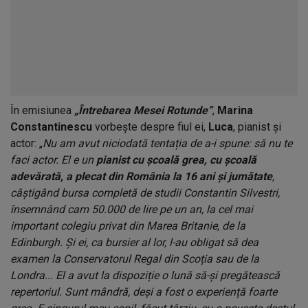
În emisiunea
„Întrebarea Mesei Rotunde”
,
Marina
Constantinescu
vorbește despre fiul ei,
Luca
, pianist și
actor: „
Nu am avut niciodată tentația de a-i spune: să nu te
faci actor. El e un
pianist cu școală grea, cu școală
adevărată, a plecat din România la 16 ani și jumătate
,
câștigând bursa completă de studii Constantin Silvestri,
însemnând cam 50.000 de lire pe un an, la cel mai
important colegiu privat din Marea Britanie, de la
Edinburgh. Și ei, ca bursier al lor, l-au obligat să dea
examen la Conservatorul Regal din Scoția sau de la
Londra... El a avut la dispoziție o lună să-și pregătească
repertoriul. Sunt mândră, deși a fost o experiență foarte