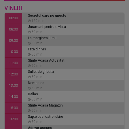
VINERI
Secretul care ne uneste
06:00
120 min
Juramant pentru o viata
08:00
60 min
La marginea lumii
09:00
60 min
Fata din vis
10:00
60 min
Stirile Acasa Actualitati
11:00
60 min
Suflet de gheata
12:00
60 min
Domenica
13:00
60 min
Dallas
14:00
60 min
Stirile Acasa Magazin
15:00
60 min
Sapte pasi catre iubire
16:00
60 min
Adevar ascuns