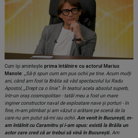
Cum își amintește
prima întâlnire cu actorul Marius
Manole
:
„Să-ți spun cum am pus ochii pe tine. Acum mulți
ani, când am fost la Brăila să văd spectacolul lui Radu
Apostol, „Drept ca o linie”. În teatrul acela absolut superb,
într-un oraș cosmopolitan - tatăl meu a fost un mare
inginer constructor naval de exploatare nave și porturi - în
fine, m-am plimbat și am văzut o arătare pe scenă de la
care nu am putut să-mi iau ochii.
Am venit în București, m-
am întâlnit cu Caramitru și i-am spus: există la Brăila un
actor care cred că ar trebui să vină în București.
Am