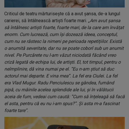
Criticul de teatru mărturisește că a avut șansa, de-a lungul
carierei, să întâlnească artiști foarte mari.
„Am avut șansa
să întâlnesc artiști foarte, foarte mari, de la care am învățat
enorm. Cum lucrează, cum își dozează ideea, conceptul,
cum nu se răstesc la nimeni pe perioada repetițiilor. Există
o anumită severitate, dar nu se poate coborî sub un anumit
nivel. Pe Purcărete nu l-am văzut niciodată făcând vreo
criză legată de echipa lui, de artiști. El, tot timpul, pentru o
neîmplinire, dă vina numai pe el. ”Eu n-am știut să duc
actorul mai departe. E vina mea”. La fel era Ciulei. La fel
era Vlad Mugur. Radu Penciulescu se gândea, fumând
pipă, cu mâinile acelea splendide ale lui, și în vălătucii
aceia de fum, vedeai cum caută: ”Cum să înțeleagă să facă
el asta, pentru că eu nu i-am spus?”. Și asta m-a fascinat
foarte tare”.