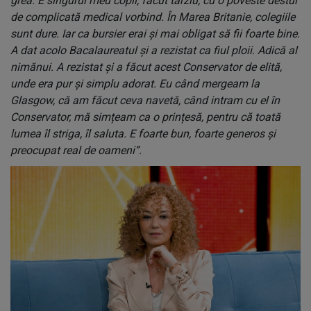
grea. E singurul meu copil, făcut târziu, cu o poveste destul
de complicată medical vorbind. În Marea Britanie, colegiile
sunt dure. Iar ca bursier erai și mai obligat să fii foarte bine.
A dat acolo Bacalaureatul și a rezistat ca fiul ploii. Adică al
nimănui. A rezistat și a făcut acest Conservator de elită,
unde era pur și simplu adorat. Eu când mergeam la
Glasgow, că am făcut ceva navetă, când intram cu el în
Conservator, mă simțeam ca o prințesă, pentru că toată
lumea îl striga, îl saluta. E foarte bun, foarte generos și
preocupat real de oameni”.