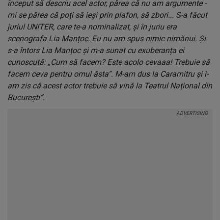
început să descriu acel actor, părea că nu am argumente -
mi se părea că poți să ieși prin plafon, să zbori... S-a făcut
juriul UNITER, care te-a nominalizat, și în juriu era
scenografa Lia Manțoc. Eu nu am spus nimic nimănui. Și
s-a întors Lia Manțoc și m-a sunat cu exuberanța ei
cunoscută: „Cum să facem? Este acolo cevaaa! Trebuie să
facem ceva pentru omul ăsta”. M-am dus la Caramitru și i-
am zis că acest actor trebuie să vină la Teatrul Național din
București”.