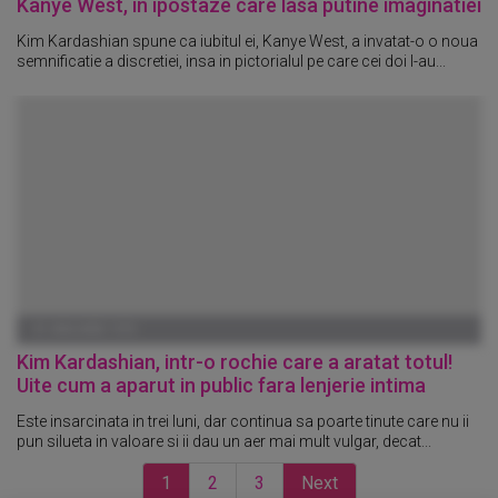
Kanye West, in ipostaze care lasa putine imaginatiei
Kim Kardashian spune ca iubitul ei, Kanye West, a invatat-o o noua
semnificatie a discretiei, insa in pictorialul pe care cei doi l-au...
01 IANUARIE 1970
Kim Kardashian, intr-o rochie care a aratat totul!
Uite cum a aparut in public fara lenjerie intima
Este insarcinata in trei luni, dar continua sa poarte tinute care nu ii
pun silueta in valoare si ii dau un aer mai mult vulgar, decat...
1
2
3
Next