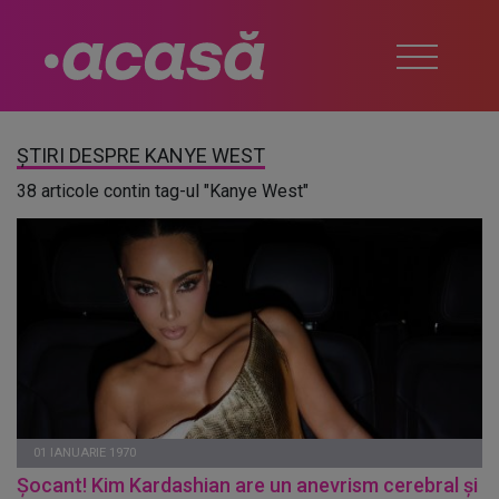
ȘTIRI DESPRE KANYE WEST
38 articole contin tag-ul "Kanye West"
01 IANUARIE 1970
Șocant! Kim Kardashian are un anevrism cerebral și