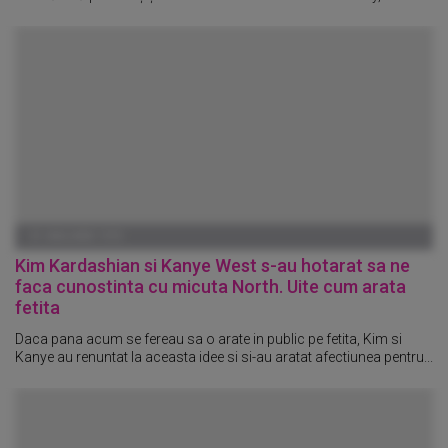
01 IANUARIE 1970
Kim Kardashian si Kanye West s-au hotarat sa ne
faca cunostinta cu micuta North. Uite cum arata
fetita
Daca pana acum se fereau sa o arate in public pe fetita, Kim si
Kanye au renuntat la aceasta idee si si-au aratat afectiunea pentru...