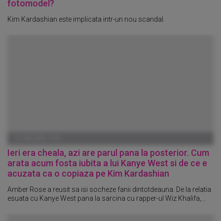
fotomodel?
Kim Kardashian este implicata intr-un nou scandal.
01 IANUARIE 1970
Ieri era cheala, azi are parul pana la posterior. Cum
arata acum fosta iubita a lui Kanye West si de ce e
acuzata ca o copiaza pe Kim Kardashian
Amber Rose a reusit sa isi socheze fanii dintotdeauna. De la relatia
esuata cu Kanye West pana la sarcina cu rapper-ul Wiz Khalifa,...