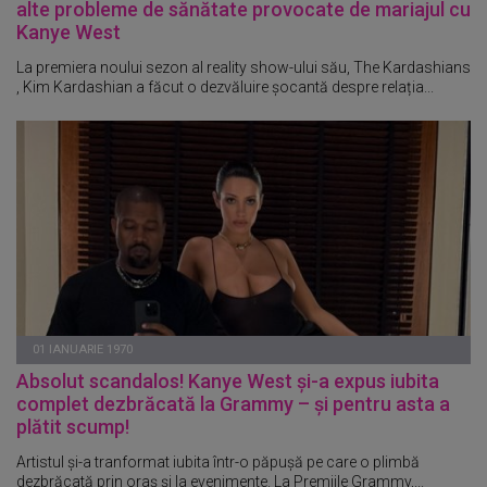
alte probleme de sănătate provocate de mariajul cu
Kanye West
La premiera noului sezon al reality show-ului său, The Kardashians
, Kim Kardashian a făcut o dezvăluire șocantă despre relația...
01 IANUARIE 1970
Absolut scandalos! Kanye West și-a expus iubita
complet dezbrăcată la Grammy – și pentru asta a
plătit scump!
Artistul și-a tranformat iubita într-o păpușă pe care o plimbă
dezbrăcată prin oraș și la evenimente. La Premiile Grammy,...