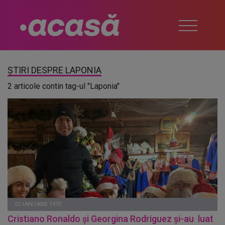
ȘTIRI DESPRE LAPONIA
2 articole contin tag-ul "Laponia"
01 IANUARIE 1970
Cristiano Ronaldo și Georgina Rodriguez și-au luat