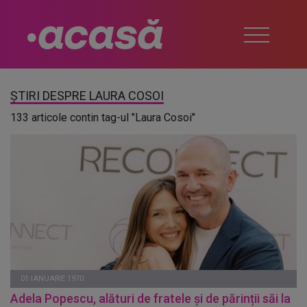
ȘTIRI DESPRE LAURA COSOI
133 articole contin tag-ul "Laura Cosoi"
01 IANUARIE 1970
Adela Popescu, alături de fratele și de părinții săi la