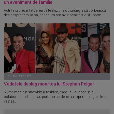
un eveniment de familie
Actrița și prezentatoarea de televiziune obișnuiește să vorbească
des despre familia sa, dar acum am avut ocazia s-o și vedem.
01 IANUARIE 1970
Vedetele deplâg moartea lui Stephan Pelger
Nume mari din showbiz și fashion, care l-au cunoscut, au
colaborat cu el sau i-au purtat creațiile, și-au exprimat regretele la
vestea...