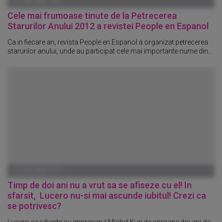
01 IANUARIE 1970
Cele mai frumoase tinute de la Petrecerea
Starurilor Anului 2012 a revistei People en Espanol
Ca in fiecare an, revista People en Espanol a organizat petrecerea
starurilor anului, unde au participat cele mai importante nume din...
01 IANUARIE 1970
Timp de doi ani nu a vrut sa se afiseze cu el! In
sfarsit, Lucero nu-si mai ascunde iubitul! Crezi ca
se potrivesc?
Lucero se iubeste cu impresarul Michel Kuri de aproape doi ani de