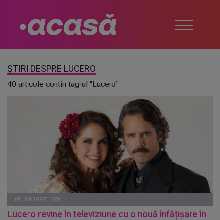
ȘTIRI DESPRE LUCERO
40 articole contin tag-ul "Lucero"
01 IANUARIE 1970
Lucero revine în televiziune cu o nouă înfățișare în