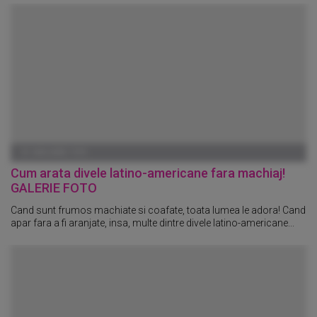
01 IANUARIE 1970
Cum arata divele latino-americane fara machiaj!
GALERIE FOTO
Cand sunt frumos machiate si coafate, toata lumea le adora! Cand
apar fara a fi aranjate, insa, multe dintre divele latino-americane...