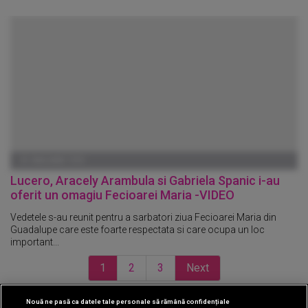
01 IANUARIE 1970
Lucero, Aracely Arambula si Gabriela Spanic i-au
oferit un omagiu Fecioarei Maria -VIDEO
Vedetele s-au reunit pentru a sarbatori ziua Fecioarei Maria din
Guadalupe care este foarte respectata si care ocupa un loc
important...
1
2
3
Next
Nouă ne pasă ca datele tale personale să rămână confidențiale