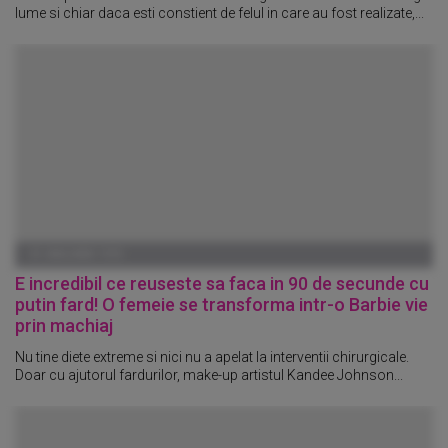
lume si chiar daca esti constient de felul in care au fost realizate,...
01 IANUARIE 1970
E incredibil ce reuseste sa faca in 90 de secunde cu
putin fard! O femeie se transforma intr-o Barbie vie
prin machiaj
Nu tine diete extreme si nici nu a apelat la interventii chirurgicale.
Doar cu ajutorul fardurilor, make-up artistul Kandee Johnson...