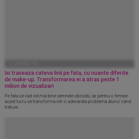
01 IANUARIE 1970
Isi traseaza cateva linii pe fata, cu nuante diferite
de make-up. Transformarea ei a atras peste 1
milion de vizualizari
Pe fata se vad cel mai bine semnele oboselii, iar pentru o femeie
acest lucru se transforma intr-o adevarata problema atunci cand
trebuie...