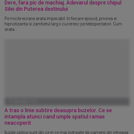
Dere, fara pic de machiaj. Adevarul despre chipul
Silei din Puterea destinului
Pe micile ecrane arata impecabil. In fiecare episod, privirea ei
hipnotizanta si zambetul larg ii cuceresc pe telespectatori. Cum
arata...
01 IANUARIE 1970
A tras o linie subtire deasupra buzelor. Ce se
intampla atunci cand umple spatiul ramas
neacoperit
Iluziile optice sunt din ce in ce mai indragite de oamenii din intreaga