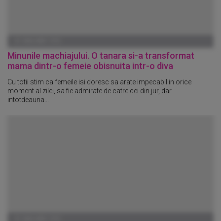
01 IANUARIE 1970
Minunile machiajului. O tanara si-a transformat
mama dintr-o femeie obisnuita intr-o diva
Cu totii stim ca femeile isi doresc sa arate impecabil in orice
moment al zilei, sa fie admirate de catre cei din jur, dar
intotdeauna...
01 IANUARIE 1970