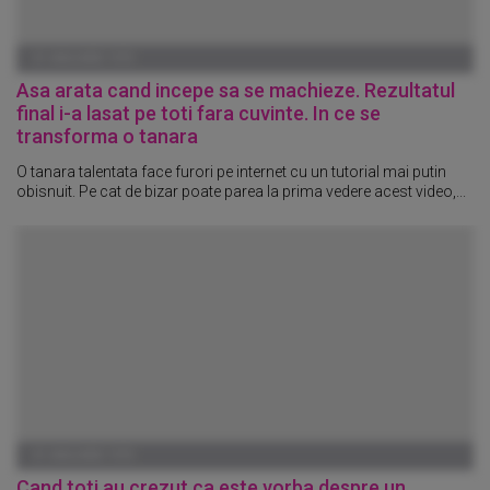
01 IANUARIE 1970
Asa arata cand incepe sa se machieze. Rezultatul
final i-a lasat pe toti fara cuvinte. In ce se
transforma o tanara
O tanara talentata face furori pe internet cu un tutorial mai putin
obisnuit. Pe cat de bizar poate parea la prima vedere acest video,...
01 IANUARIE 1970
Cand toti au crezut ca este vorba despre un