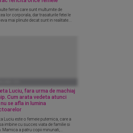
fac fericita orice femeie
ulte femei care sunt multumite de
ea lor corporala, dar trasaturile fetei le
eva mai plinute decat sunt in realitate....
ANUARIE 1970
eta Luciu, fara urma de machiaj
ip. Cum arata vedeta atunci
nu se afla in lumina
ctoarelor
ta Luciu este o femeie puternica, care a
sa imbine cu succes viata de familie si
. Mamica a patru copii minunati,...