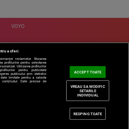
VOYO
DESPRE
tru a oferi:
Politica Confidentialitate
formanței reclamelor. Stocarea
Contact
a profilurilor pentru selectarea
sonalizat. Utilizarea profilurilor
rofilurilor pentru publicitate
ACCEPT TOATE
erea publicului prin statistici
date limitate pentru a selecta
ta conținutul. Date precise de
VREAU SA MODIFIC
SETARILE
INDIVIDUAL
RESPING TOATE