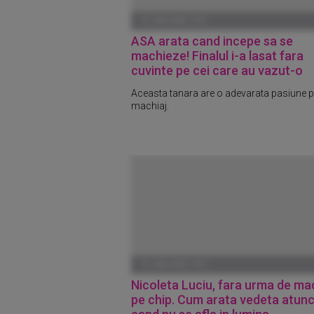
01 IANUARIE 1970
ASA arata cand incepe sa se
machieze! Finalul i-a lasat fara
cuvinte pe cei care au vazut-o
Aceasta tanara are o adevarata pasiune p
machiaj.
01 IANUARIE 1970
Nicoleta Luciu, fara urma de ma
pe chip. Cum arata vedeta atunc