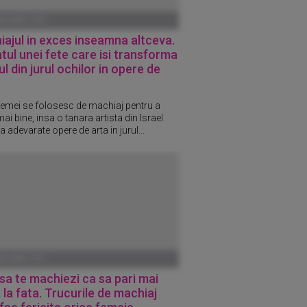
ANUARIE 1970
ajul in exces inseamna altceva.
tul unei fete care isi transforma
ul din jurul ochilor in opere de
femei se folosesc de machiaj pentru a
ai bine, insa o tanara artista din Israel
 adevarate opere de arta in jurul...
ANUARIE 1970
a te machiezi ca sa pari mai
 la fata. Trucurile de machiaj