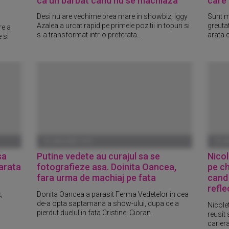
ca un barbat cand nu se machiaza"
care 
Desi nu are vechime prea mare in showbiz, Iggy
Sunt m
Azalea a urcat rapid pe primele pozitii in topuri si
greutat
re a
s-a transformat intr-o preferata...
arata c
 si
01 IANUARIE 1970
01 I
sa
Putine vedete au curajul sa se
Nicol
 arata
fotografieze asa. Doinita Oancea,
pe ch
fara urma de machiaj pe fata
cand 
refle
,
Donita Oancea a parasit Ferma Vedetelor in cea
de-a opta saptamana a show-ului, dupa ce a
Nicole
pierdut duelul in fata Cristinei Cioran.
reusit 
cariera