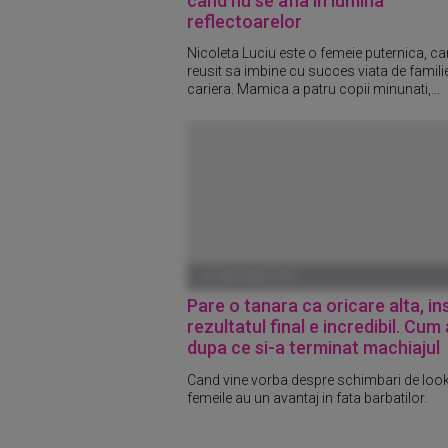
cand nu se afla in lumina
reflectoarelor
Nicoleta Luciu este o femeie puternica, ca
reusit sa imbine cu succes viata de familie
cariera. Mamica a patru copii minunati,...
01 IANUARIE 1970
Pare o tanara ca oricare alta, in
rezultatul final e incredibil. Cum
dupa ce si-a terminat machiajul
Cand vine vorba despre schimbari de look
femeile au un avantaj in fata barbatilor.