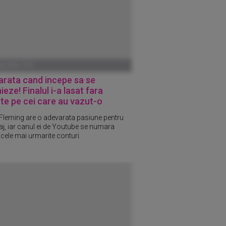
ANUARIE 1970
arata cand incepe sa se
eze! Finalul i-a lasat fara
te pe cei care au vazut-o
 Fleming are o adevarata pasiune pentru
j, iar canul ei de Youtube se numara
 cele mai urmarite conturi.