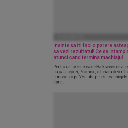
01 IANUARIE 1970
Inainte sa iti faci o parere astea
sa vezi rezultatul! Ce se intampl
atunci cand termina machiajul
Pentru ca petrecerea de Halloween se apr
cu pasi repezi, Promise, o tanara devenita
cunoscuta pe Youtube pentru machiajele
care...