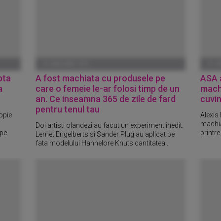
01 IANUARIE 1970
01 I
pta
A fost machiata cu produsele pe
ASA 
a
care o femeie le-ar folosi timp de un
machi
an. Ce inseamna 365 de zile de fard
cuvin
pentru tenul tau
opie
Alexis
machia
Doi artisti olandezi au facut un experiment inedit.
 pe
printre
Lernet Engelberts si Sander Plug au aplicat pe
fata modelului Hannelore Knuts cantitatea...