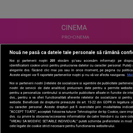
CINEMA
PRO•CINEMA
Nouă ne pasă ca datele tale personale să rămână confi
DIVERTISMENT
Noi și partenerii noștri
201
stocăm și/sau accesăm informații pe dispozi
PRO•TV
identificatorii cookie unici pentru prelucrarea datelor cu caracter personal. Puteț
alegerile dvs. făcând clic mai jos sau în orice moment, pe pagina cu politica 
Romanii au talent
Aceste alegeri vor fi raportate partenerilor noștri și nu vă vor afecta navigarea.
Mai
Vocea Romaniei
Noi si partenerii nostri (retelele de socializare si agentiile de publicitate partener
Las Fierbinti
nostri de servicii de date analitice) prelucram date pentru a permite website-
La Maruta
pentru a personaliza continutul si anunturile publicitare afisate in functie de inte
dvs., pentru a va oferi functionalitati aferente retelelor de socializare si pentru
Apropo TV
website. Beneficiati de drepturile prevazute de art. 15-22 din GDPR in legatura c
cu caracter personal. Aceste drepturi pot fi exercitate prin modalitatea indica
“ACCEPT TOATE”, acceptati folosirea tuturor Tehnologiilor de tip Cookie, care impl
dvs. cu privire la stocarea/accesarea informatiilor de catre Vendor-ii cu care col
“VREAU SA MODIFIC SETARILE INDIVIDUAL” puteti schimba preferintele in mod i
cele legate de cookie strict necesare pentru functionarea website-ului.