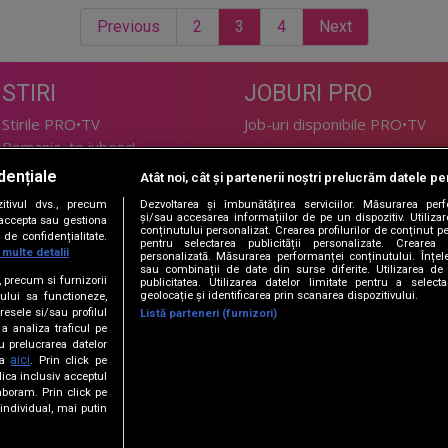
Previous
2
3
4
Next
STIRI
JOBURI PRO
Stirile PRO•TV
Job-uri disponibile PRO•TV
Romania, te iubesc!
dențiale
Atât noi, cât și partenerii noștri prelucrăm datele pen
LIFESTYLE
tivul dvs., precum
Dezvoltarea și îmbunătățirea serviciilor. Măsurarea per
TEHNOLOGIE
Doctor de Bine
și/sau accesarea informațiilor de pe un dispozitiv. Utilizare
i accepta sau gestiona
conținutului personalizat. Crearea profilurilor de conținut per
de confidențialitate.
I Like IT
Acasă
pentru selectarea publicității personalizate. Crearea p
 multe detalii
personalizată. Măsurarea performanței conținutului. Înțeleg
Acasă Gold
sau combinații de date din surse diferite. Utilizarea de 
e, precum si furnizorii
publicitatea. Utilizarea datelor limitate pentru a selec
Perfecte
geolocație și identificarea prin scanarea dispozitivului.
ului sa functioneze,
SPORT
DeBarbati
resele si/sau profilul
Listă parteneri (furnizori)
 a analiza traficul pe
Foodstory
Sport.ro
u prelucrarea datelor
PRO•ARENA
aici
ta
. Prin click pe
ica inclusiv acceptul
aboram. Prin click pe
ECONOMIC
ndividual, mai putin
iBani