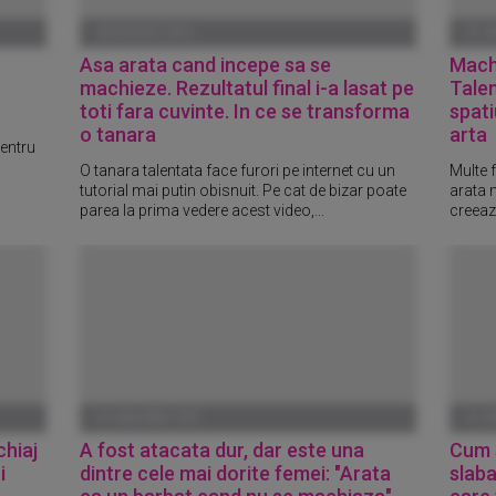
28 AUGUST 2015
01 I
Asa arata cand incepe sa se
Machi
machieze. Rezultatul final i-a lasat pe
Talen
toti fara cuvinte. In ce se transforma
spati
o tanara
arta
entru
O tanara talentata face furori pe internet cu un
Multe 
tutorial mai putin obisnuit. Pe cat de bizar poate
arata m
parea la prima vedere acest video,...
creeaza
01 IANUARIE 1970
01 I
chiaj
A fost atacata dur, dar este una
Cum s
i
dintre cele mai dorite femei: "Arata
slaba