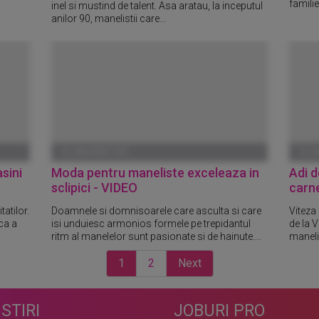
familiei
inel si mustind de talent. Asa aratau, la inceputul
anilor 90, manelistii care...
01 IANUARIE 1970
01 I
sini
Moda pentru maneliste exceleaza in
Adi d
sclipici - VIDEO
carne
tatilor.
Doamnele si domnisoarele care asculta si care
Viteza
ca a
isi unduiesc armonios formele pe trepidantul
de la V
ritm al manelelor sunt pasionate si de hainute....
manelis
1
2
Next
STIRI
JOBURI PRO