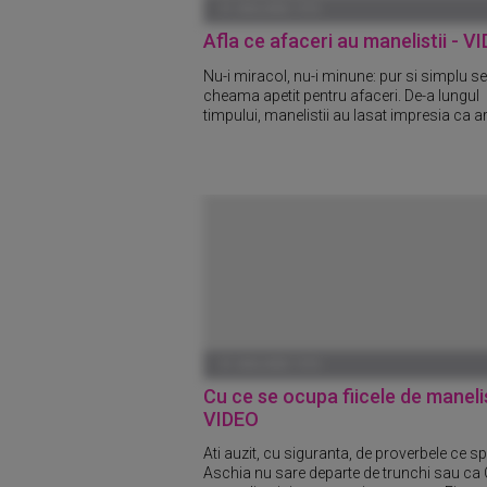
01 IANUARIE 1970
Afla ce afaceri au manelistii - V
Nu-i miracol, nu-i minune: pur si simplu se
cheama apetit pentru afaceri. De-a lungul
timpului, manelistii au lasat impresia ca ar f
01 IANUARIE 1970
Cu ce se ocupa fiicele de manelis
VIDEO
Ati auzit, cu siguranta, de proverbele ce s
Aschia nu sare departe de trunchi sau ca