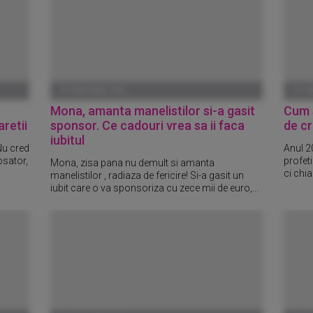
01 IANUARIE 1970
01 I
Mona, amanta manelistilor si-a gasit
Cum s
retii
sponsor. Ce cadouri vrea sa ii faca
de cr
iubitul
Nu cred
Anul 20
osator,
profet
Mona, zisa pana nu demult si amanta
ci chia
manelistilor , radiaza de fericire! Si-a gasit un
iubit care o va sponsoriza cu zece mii de euro,...