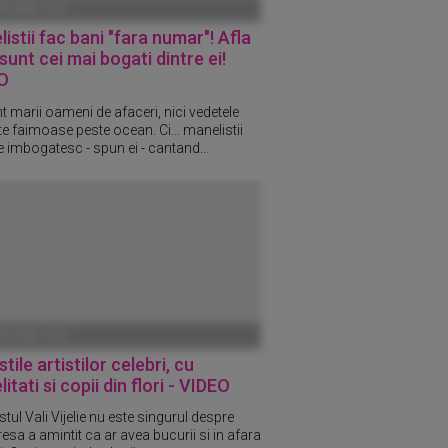
ANUARIE 1970
istii fac bani "fara numar"! Afla
sunt cei mai bogati dintre ei!
O
t marii oameni de afaceri, nici vedetele
te faimoase peste ocean. Ci... manelistii
e imbogatesc - spun ei - cantand...
ANUARIE 1970
tile artistilor celebri, cu
litati si copii din flori - VIDEO
tul Vali Vijelie nu este singurul despre
esa a amintit ca ar avea bucurii si in afara