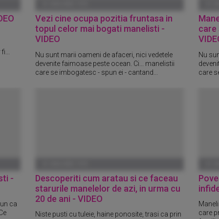
01 IANUARIE 1970
01 I
IDEO
Vezi cine ocupa pozitia fruntasa in
Manel
topul celor mai bogati manelisti -
care 
VIDEO
VIDE
i...
Nu sunt marii oameni de afaceri, nici vedetele
Nu sun
devenite faimoase peste ocean. Ci... manelistii
deveni
care se imbogatesc - spun ei - cantand...
care s
01 IANUARIE 1970
01 I
ti -
Descoperiti cum aratau si ce faceau
Poves
starurile manelelor de azi, in urma cu
infide
20 de ani - VIDEO
pun ca
Manelis
 Ce
care pr
Niste pusti cu tuleie, haine ponosite, trasi ca prin