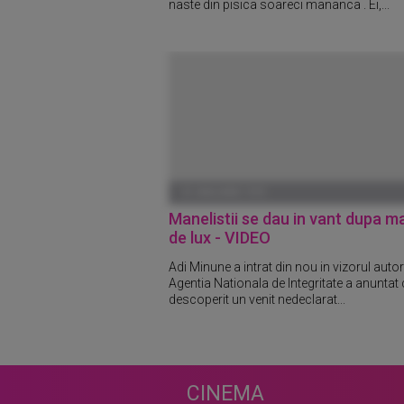
naste din pisica soareci mananca . Ei,...
01 IANUARIE 1970
Manelistii se dau in vant dupa ma
de lux - VIDEO
Adi Minune a intrat din nou in vizorul autori
Agentia Nationala de Integritate a anuntat 
descoperit un venit nedeclarat...
CINEMA