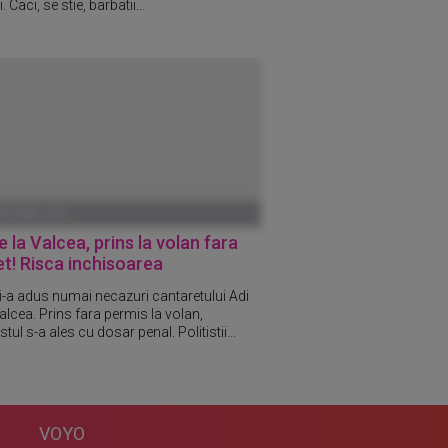
. Caci, se stie, barbatii...
ANUARIE 1970
e la Valcea, prins la volan fara
t! Risca inchisoarea
 i-a adus numai necazuri cantaretului Adi
alcea. Prins fara permis la volan,
tul s-a ales cu dosar penal. Politistii...
VOYO