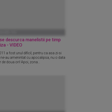
ANUARIE 1970
e descurca manelistii pe timp
iza - VIDEO
11 a fost unul dificil, pentru ca asa zi-si
i ne-au amenintat cu apocalipsa, nu o data
r de doua ori! Apoi, zona...