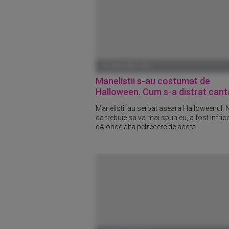
01 IANUARIE 1970
Manelistii s-au costumat de
Halloween. Cum s-a distrat canta
Manelistii au serbat aseara Halloweenul. 
ca trebuie sa va mai spun eu, a fost infric
cA orice alta petrecere de acest...