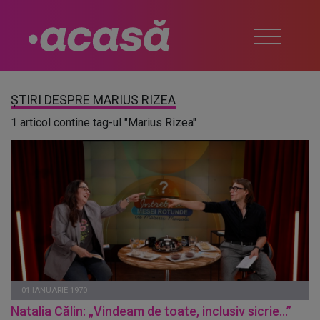
ȘTIRI DESPRE MARIUS RIZEA
1 articol contine tag-ul "Marius Rizea"
01 IANUARIE 1970
Natalia Călin: „Vindeam de toate, inclusiv sicrie...”