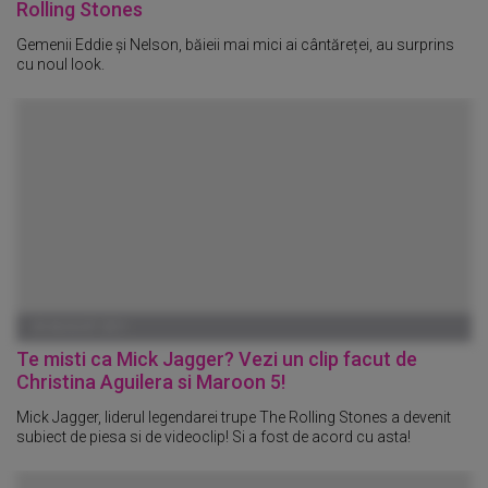
Rolling Stones
Gemenii Eddie și Nelson, băieii mai mici ai cântăreței, au surprins
cu noul look.
09 AUGUST 2011
Te misti ca Mick Jagger? Vezi un clip facut de
Christina Aguilera si Maroon 5!
Mick Jagger, liderul legendarei trupe The Rolling Stones a devenit
subiect de piesa si de videoclip! Si a fost de acord cu asta!