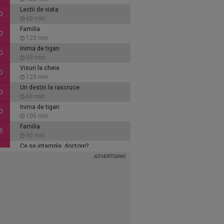
Lectii de viata
0
60 min
Familia
0
120 min
Inima de tigan
0
90 min
Visuri la cheie
0
120 min
Un destin la rascruce
0
60 min
Inima de tigan
0
105 min
Familia
5
90 min
Ce se intampla, doctore?
5
30 min
Visuri la cheie
5
105 min
Secretul care ne uneste
0
120 min