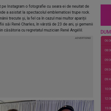
t pe Instagram o fotografie cu seara ei de neuitat de
nde a asistat la spectacolul emblematicei trupe rock.
ânii trecute și, la fel ca în cazul mai multor apariții
fiii săi René Charles, în vârstă de 23 de ani, și gemenii
din căsătoria cu regretatul muzician René Angélil.
DUM
06:0
08:0
09:0
09:3
09:4
10:0
12:0
15:0