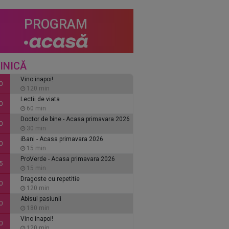
PROGRAM
INICĂ
Vino inapoi!
0
120 min
Lectii de viata
0
60 min
Doctor de bine - Acasa primavara 2026
0
30 min
iBani - Acasa primavara 2026
0
15 min
ProVerde - Acasa primavara 2026
5
15 min
Dragoste cu repetitie
0
120 min
Abisul pasiunii
0
180 min
Vino inapoi!
0
120 min