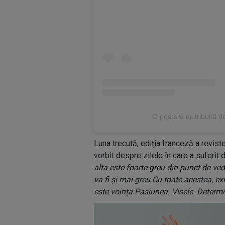
O postare distribuită 
Luna trecută, ediția franceză a reviste
vorbit despre zilele în care a suferit
alta este foarte greu din punct de ve
va fi și mai greu.Cu toate acestea, ex
este voința.Pasiunea. Visele. Determ