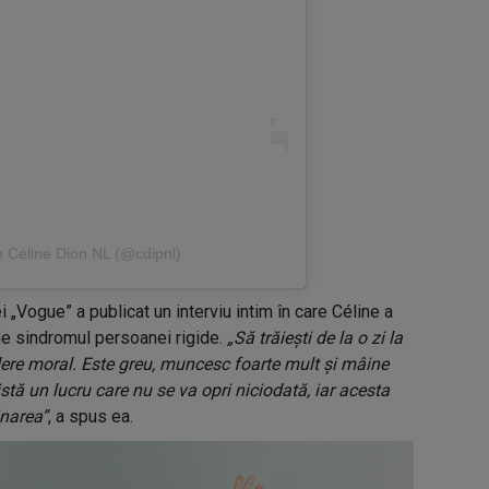
de Céline Dion NL (@cdipnl)
i „Vogue” a publicat un interviu intim în care Céline a
 de sindromul persoanei rigide.
„Să trăiești de la o zi la
dere moral. Este greu, muncesc foarte mult și mâine
istă un lucru care nu se va opri niciodată, iar acesta
inarea”
, a spus ea.