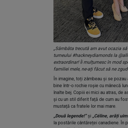
„Sâmbăta trecută am avut ocazia să î
turneului #hackneydiamonds la @all
extraordinar! Îi mulțumesc în mod sp
familiei mele, ne-ați făcut să ne zgu
În imagine, toți zâmbeau și se pozau a
bine într-o rochie roșie cu mânecă lun
înalte bej. Copiii ei mici au atras, d
și cu un stil diferit față de cum au fo
mustață ca fratele lor mai mare.
„Două legende!”
și
„Céline, arăți uim
la postările cântăreței canadiene. În p