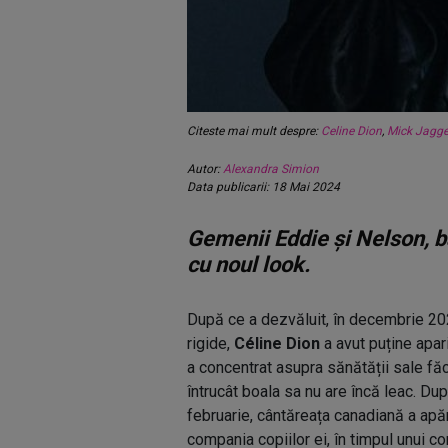
Citeste mai mult despre:
Celine Dion
,
Mick Jagge
Autor:
Alexandra Simion
Data publicarii: 18 Mai 2024
Gemenii Eddie și Nelson, bă
cu noul look.
După ce a dezvăluit, în decembrie 20
rigide,
Céline Dion
a avut puține apar
a concentrat asupra sănătății sale făc
întrucât boala sa nu are încă leac. Du
februarie, cântăreața canadiană a apăru
compania copiilor ei, în timpul unui c