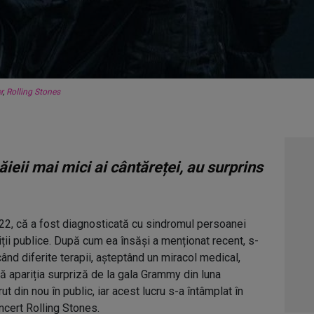
r
,
Rolling Stones
ieii mai mici ai cântăreței, au surprins
22, că a fost diagnosticată cu sindromul persoanei
iții publice. După cum ea însăși a menționat recent, s-
ând diferite terapii, așteptând un miracol medical,
pă apariția surpriză de la gala Grammy din luna
t din nou în public, iar acest lucru s-a întâmplat în
oncert Rolling Stones.