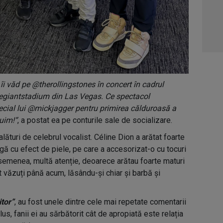
i văd pe @therollingstones în concert în cadrul
egiantstadium din Las Vegas. Ce spectacol
ecial lui @mickjagger pentru primirea călduroasă a
duim!“
, a postat ea pe conturile sale de socializare.
lături de celebrul vocalist. Céline Dion a arătat foarte
gă cu efect de piele, pe care a accesorizat-o cu tocuri
e asemenea, multă atenție, deoarece arătau foarte maturi
st văzuți până acum, lăsându-și chiar și barbă și
itor”
, au fost unele dintre cele mai repetate comentarii
lus, fanii ei au sărbătorit cât de apropiată este relația