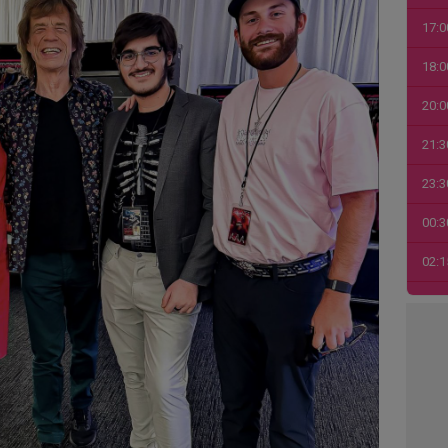
17:0
18:0
20:0
21:3
23:3
00:3
02:1
03:4
04:1
06:0