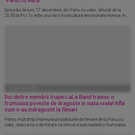
"Pariu cu viata"
Episodul de luni, 17 decembrie, din Pariu cu viata , difuzat de la
20.30 la Pro Tv, este unul de o incarcatura emotionala intensa. In...
01 IANUARIE 1970
Doi dintre membrii trupei LaLa Band traiesc o
frumoasa poveste de dragoste in viata reala! Afla
cum s-au indragostit la filmari
Petrec mult timp impreuna pe platourile de filmare de la Pariu cu
viata , asa ca nu e de mirare ca intre ei a luat nastere o frumoasa...