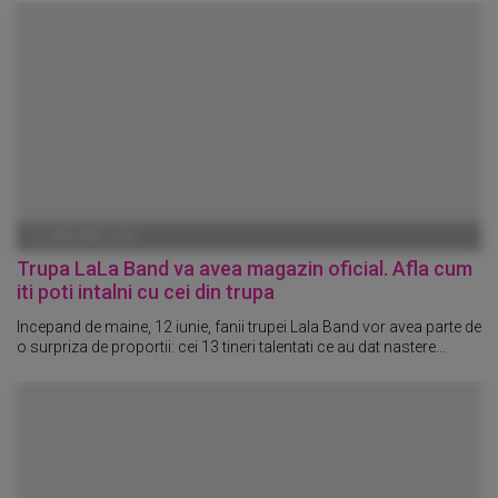
01 IANUARIE 1970
Trupa LaLa Band va avea magazin oficial. Afla cum
iti poti intalni cu cei din trupa
Incepand de maine, 12 iunie, fanii trupei Lala Band vor avea parte de
o surpriza de proportii: cei 13 tineri talentati ce au dat nastere...