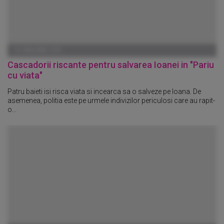
01 IANUARIE 1970
Cascadorii riscante pentru salvarea Ioanei in "Pariu
cu viata"
Patru baieti isi risca viata si incearca sa o salveze pe Ioana. De
asemenea, politia este pe urmele indivizilor periculosi care au rapit-
o...