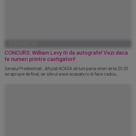
01 IANUARIE 1970
CONCURS: William Levy iti da autografe! Vezi daca
te numeri printre castigatori!
Serialul Predestinati , difuzat ACASA de luni pana vineri de la 20:30
se apropie de final, iar site-ul www.acasatv.ro iti face cadou...