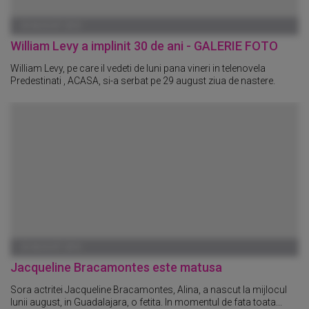
29 AUGUST 2010
William Levy a implinit 30 de ani - GALERIE FOTO
William Levy, pe care il vedeti de luni pana vineri in telenovela
Predestinati , ACASA, si-a serbat pe 29 august ziua de nastere.
25 AUGUST 2010
Jacqueline Bracamontes este matusa
Sora actritei Jacqueline Bracamontes, Alina, a nascut la mijlocul
lunii august, in Guadalajara, o fetita. In momentul de fata toata...