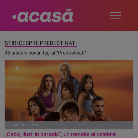
ȘTIRI DESPRE PREDESTINATI
36 articole contin tag-ul "Predestinati"
01 IANUARIE 1970
„Cabo, iluzii în paradis”, un remake al celebrei