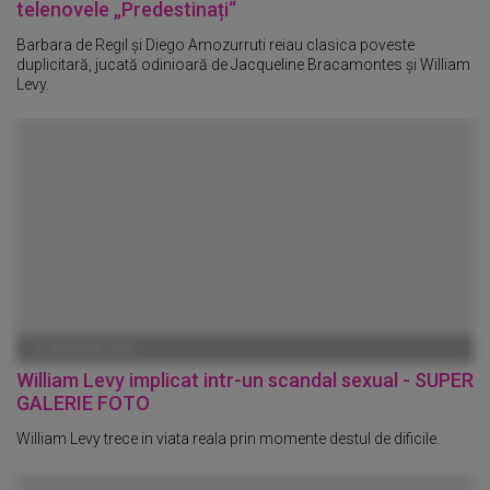
telenovele „Predestinați“
Barbara de Regil și Diego Amozurruti reiau clasica poveste
duplicitară, jucată odinioară de Jacqueline Bracamontes și William
Levy.
01 IANUARIE 1970
William Levy implicat intr-un scandal sexual - SUPER
GALERIE FOTO
William Levy trece in viata reala prin momente destul de dificile.