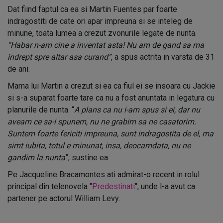
Dat fiind faptul ca ea si Martin Fuentes par foarte
indragostiti de cate ori apar impreuna si se inteleg de
minune, toata lumea a crezut zvonurile legate de nunta.
“Habar n-am cine a inventat asta! Nu am de gand sa ma
indrept spre altar asa curand”
, a spus actrita in varsta de 31
de ani.
Mama lui Martin a crezut si ea ca fiul ei se insoara cu Jackie
si s-a suparat foarte tare ca nu a fost anuntata in legatura cu
planurile de nunta. “
A plans ca nu i-am spus si ei, dar nu
aveam ce sa-i spunem, nu ne grabim sa ne casatorim.
Suntem foarte fericiti impreuna, sunt indragostita de el, ma
simt iubita, totul e minunat, insa, deocamdata, nu ne
gandim la nunta
”, sustine ea.
Pe Jacqueline Bracamontes ati admirat-o recent in rolul
principal din telenovela "
Predestinati
", unde l-a avut ca
partener pe actorul William Levy.