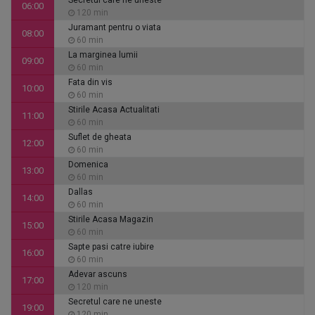
Secretul care ne uneste
06:00
120 min
Juramant pentru o viata
08:00
60 min
La marginea lumii
09:00
60 min
Fata din vis
10:00
60 min
Stirile Acasa Actualitati
11:00
60 min
Suflet de gheata
12:00
60 min
Domenica
13:00
60 min
Dallas
14:00
60 min
Stirile Acasa Magazin
15:00
60 min
Sapte pasi catre iubire
16:00
60 min
Adevar ascuns
17:00
120 min
Secretul care ne uneste
19:00
120 min