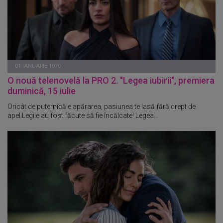
01 IANUARIE 1970
O nouă telenovelă la PRO 2. "Legea iubirii", premiera
duminică, 15 iulie
Oricât de puternică e apărarea, pasiunea te lasă fără drept de
apel.Legile au fost făcute să fie încălcate! Legea...