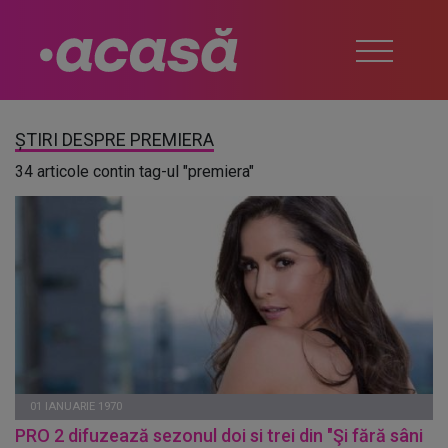
ȘTIRI DESPRE PREMIERA
34 articole contin tag-ul "premiera"
01 IANUARIE 1970
PRO 2 difuzează sezonul doi si trei din "Şi fără sâni