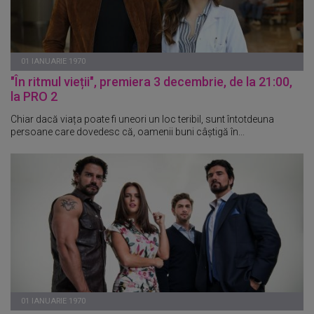
01 IANUARIE 1970
"În ritmul vieții", premiera 3 decembrie, de la 21:00,
la PRO 2
Chiar dacă viața poate fi uneori un loc teribil, sunt întotdeuna
persoane care dovedesc că, oamenii buni câștigă în...
01 IANUARIE 1970