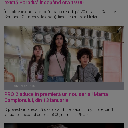
există Paradis" începând ora 19.00
În noile episoade are loc întoarcerea, după 20 de ani, a Catalinei
Santana (Carmen Villalobos), fiica cea mare a Hildei...
01 IANUARIE 1970
PRO 2 aduce în premieră un nou serial! Mama
Campionului, din 13 ianuarie
O poveste interesantă despre ambiție, sacrificiu și iubire, din 13
ianuarie începând cu ora 18:00, numai la PRO 2!