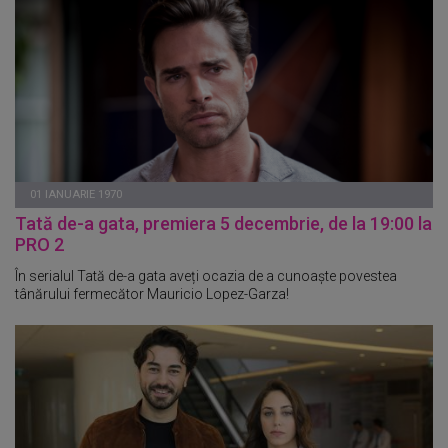
01 IANUARIE 1970
Tată de-a gata, premiera 5 decembrie, de la 19:00 la
PRO 2
În serialul Tată de-a gata aveți ocazia de a cunoaște povestea
tânărului fermecător Mauricio Lopez-Garza!