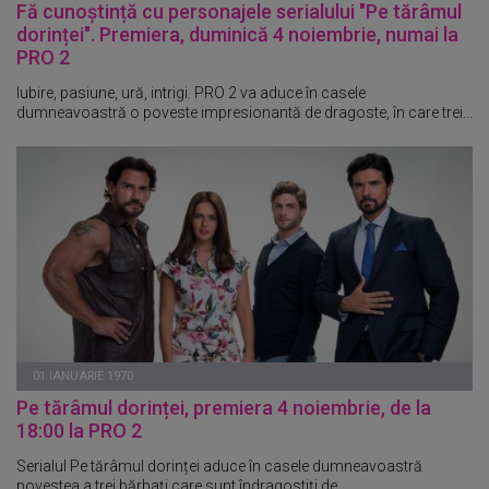
Fă cunoștință cu personajele serialului "Pe tărâmul
dorinței". Premiera, duminică 4 noiembrie, numai la
PRO 2
Iubire, pasiune, ură, intrigi. PRO 2 va aduce în casele
dumneavoastră o poveste impresionantă de dragoste, în care trei...
01 IANUARIE 1970
Pe tărâmul dorinței, premiera 4 noiembrie, de la
18:00 la PRO 2
Serialul Pe tărâmul dorinței aduce în casele dumneavoastră
povestea a trei bărbați care sunt îndragostiți de...