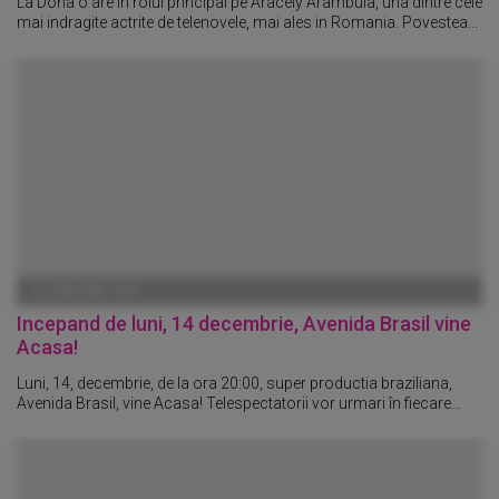
La Dona o are in rolul principal pe Aracely Arambula, una dintre cele
mai indragite actrite de telenovele, mai ales in Romania. Povestea...
01 IANUARIE 1970
Incepand de luni, 14 decembrie, Avenida Brasil vine
Acasa!
Luni, 14, decembrie, de la ora 20:00, super productia braziliana,
Avenida Brasil, vine Acasa! Telespectatorii vor urmari în fiecare...