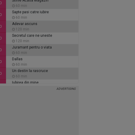
Stirile Acasa Magazin
0
60 min
Sapte pasi catre iubire
0
60 min
Adevar ascuns
0
120 min
Secretul care ne uneste
0
120 min
Juramant pentru o viata
0
60 min
Dallas
0
60 min
Un destin la rascruce
0
60 min
Iubirea din mine
0
60 min
Inimi de cenusa
0
135 min
Alaca - iubire si tradare
5
90 min
Ce se intampla, doctore?
5
30 min
Stirile Acasa Magazin
5