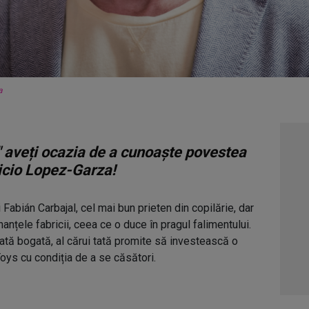
a
" aveți ocazia de a cunoaște povestea
icio Lopez-Garza!
Fabián Carbajal, cel mai bun prieten din copilărie, dar
anțele fabricii, ceea ce o duce în pragul falimentului.
ată bogată, al cărui tată promite să investească o
ys cu condiția de a se căsători.