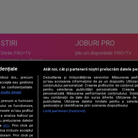
STIRI
JOBURI PRO
Stirile PRO•TV
Job-uri disponibile PRO•TV
Romania, te iubesc!
dențiale
Atât noi, cât și partenerii noștri prelucrăm datele pen
LIFESTYLE
tivul dvs., precum
Dezvoltarea și îmbunătățirea serviciilor. Măsurarea per
TEHNOLOGIE
Doctor de Bine
și/sau accesarea informațiilor de pe un dispozitiv. Utilizare
i accepta sau gestiona
conținutului personalizat. Crearea profilurilor de conținut per
de confidențialitate.
I Like IT
Acasă
pentru selectarea publicității personalizate. Crearea p
 multe detalii
personalizată. Măsurarea performanței conținutului. Înțeleg
Acasă Gold
sau combinații de date din surse diferite. Utilizarea de 
e, precum si furnizorii
publicitatea. Utilizarea datelor limitate pentru a selec
Perfecte
geolocație și identificarea prin scanarea dispozitivului.
ului sa functioneze,
SPORT
DeBarbati
resele si/sau profilul
Listă parteneri (furnizori)
 a analiza traficul pe
Foodstory
Sport.ro
u prelucrarea datelor
PRO•ARENA
aici
ta
. Prin click pe
ica inclusiv acceptul
aboram. Prin click pe
ECONOMIC