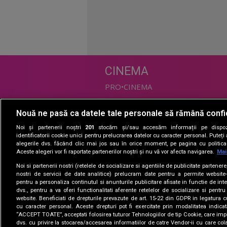
CINEMA
PRO•CINEMA
Nouă ne pasă ca datele tale personale să rămână confi
DIVERTISMENT
Noi și partenerii noștri
201
stocăm și/sau accesăm informații pe dispozi
PRO•TV
identificatorii cookie unici pentru prelucrarea datelor cu caracter personal. Puteț
alegerile dvs. făcând clic mai jos sau în orice moment, pe pagina cu politica 
Romanii au talent
Aceste alegeri vor fi raportate partenerilor noștri și nu vă vor afecta navigarea.
Mai
Vocea Romaniei
Noi si partenerii nostri (retelele de socializare si agentiile de publicitate partener
Las Fierbinti
nostri de servicii de date analitice) prelucram date pentru a permite website-
La Maruta
pentru a personaliza continutul si anunturile publicitare afisate in functie de inte
dvs., pentru a va oferi functionalitati aferente retelelor de socializare si pentru
Apropo TV
website. Beneficiati de drepturile prevazute de art. 15-22 din GDPR in legatura c
cu caracter personal. Aceste drepturi pot fi exercitate prin modalitatea indica
“ACCEPT TOATE”, acceptati folosirea tuturor Tehnologiilor de tip Cookie, care impl
dvs. cu privire la stocarea/accesarea informatiilor de catre Vendor-ii cu care col