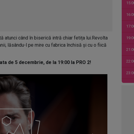
15:0
16:0
17:0
ă atunci când în biserică intră chiar fetița lui.Revolta
19:0
nii, lăsându-l pe mire cu fabrica închisă și cu o fiică
21:0
22:0
ta de 5 decembrie, de la 19:00 la PRO 2!
23:0
00:0
01:0
03:1
04:4
05:1