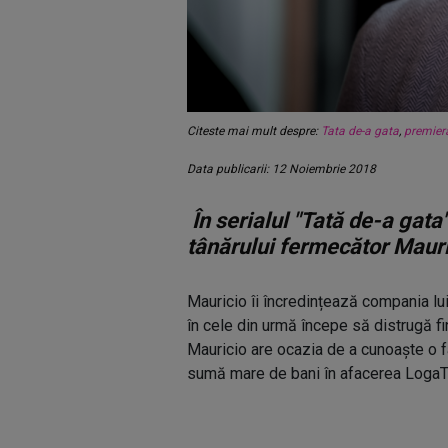
Citeste mai mult despre:
Tata de-a gata
,
premier
Data publicarii: 12 Noiembrie 2018
În serialul "Tată de-a gata
tânărului fermecător Maur
Mauricio îi încredințează compania lui 
în cele din urmă începe să distrugă fin
Mauricio are ocazia de a cunoaște o f
sumă mare de bani în afacerea LogaTo