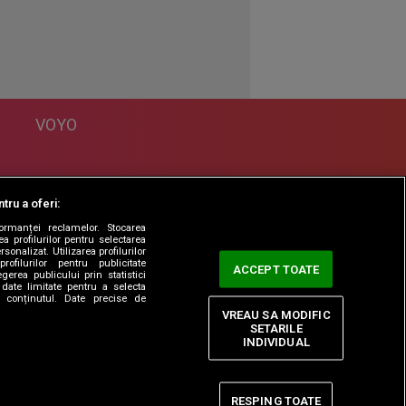
VOYO
DESPRE
tru a oferi:
Politica Confidentialitate
formanței reclamelor. Stocarea
Contact
a profilurilor pentru selectarea
sonalizat. Utilizarea profilurilor
rofilurilor pentru publicitate
ACCEPT TOATE
erea publicului prin statistici
date limitate pentru a selecta
ta conținutul. Date precise de
VREAU SA MODIFIC
SETARILE
INDIVIDUAL
RESPING TOATE