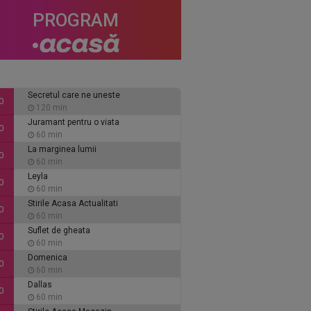
PROGRAM
Secretul care ne uneste
0
120 min
Juramant pentru o viata
0
60 min
La marginea lumii
0
60 min
Leyla
0
60 min
Stirile Acasa Actualitati
0
60 min
Suflet de gheata
0
60 min
Domenica
0
60 min
Dallas
0
60 min