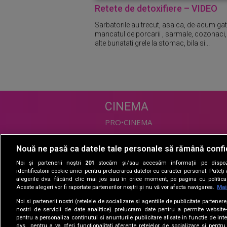
Retete de detoxifiere – VIDEO
Sarbatorile au trecut, asa ca, de-acum ga
mancatul de porcarii , sarmale, cozonaci
alte bunatati grele la stomac, bila si...
CINEMA
PRO•CINEMA
Nouă ne pasă ca datele tale personale să rămână confi
DIVERTISMENT
Noi și partenerii noștri
201
stocăm și/sau accesăm informații pe dispozi
PRO•TV
identificatorii cookie unici pentru prelucrarea datelor cu caracter personal. Puteț
alegerile dvs. făcând clic mai jos sau în orice moment, pe pagina cu politica 
Romanii au talent
Aceste alegeri vor fi raportate partenerilor noștri și nu vă vor afecta navigarea.
Mai
Vocea Romaniei
Noi si partenerii nostri (retelele de socializare si agentiile de publicitate partener
Las Fierbinti
nostri de servicii de date analitice) prelucram date pentru a permite website-
La Maruta
pentru a personaliza continutul si anunturile publicitare afisate in functie de inte
dvs., pentru a va oferi functionalitati aferente retelelor de socializare si pentru