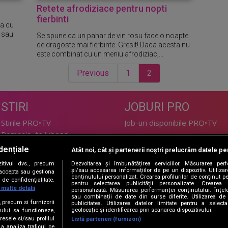
Retete afrodiziace pentru nopti
fierbinti
ta cu
, sau
Se spune ca un pahar de vin rosu face o noapte
de dragoste mai fierbinte. Gresit! Daca acesta nu
este combinat cu un meniu afrodiziac,...
Previous
1
2
STIRI
JOBURI PRO
Stirile PRO•TV
Job-uri disponibile PRO•TV
Romania, te iubesc!
dențiale
Atât noi, cât și partenerii noștri prelucrăm datele pen
LIFESTYLE
tivul dvs., precum
Dezvoltarea și îmbunătățirea serviciilor. Măsurarea per
TEHNOLOGIE
Doctor de Bine
și/sau accesarea informațiilor de pe un dispozitiv. Utilizare
i accepta sau gestiona
conținutului personalizat. Crearea profilurilor de conținut per
de confidențialitate.
I Like IT
Acasă
pentru selectarea publicității personalizate. Crearea p
 multe detalii
personalizată. Măsurarea performanței conținutului. Înțeleg
Acasă Gold
sau combinații de date din surse diferite. Utilizarea de 
e, precum si furnizorii
publicitatea. Utilizarea datelor limitate pentru a selec
Perfecte
geolocație și identificarea prin scanarea dispozitivului.
ului sa functioneze,
SPORT
DeBarbati
resele si/sau profilul
Listă parteneri (furnizori)
 a analiza traficul pe