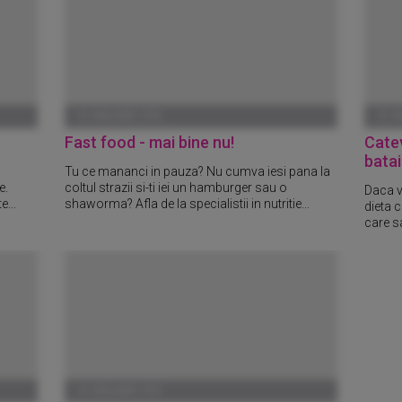
01 IANUARIE 1970
01 I
Fast food - mai bine nu!
Catev
batai
Tu ce mananci in pauza? Nu cumva iesi pana la
e.
coltul strazii si-ti iei un hamburger sau o
Daca vr
e...
shaworma? Afla de la specialistii in nutritie...
dieta c
care sa
01 IANUARIE 1970