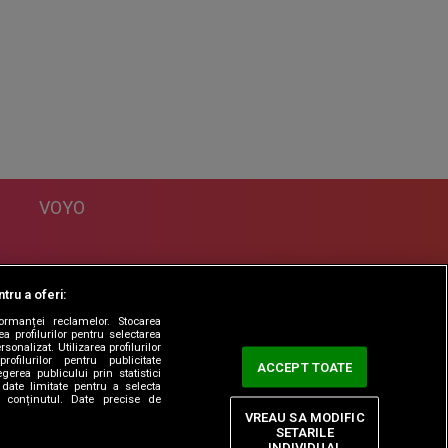
VOYO
DESPRE
tru a oferi:
Politica Confidentialitate
formanței reclamelor. Stocarea
Contact
a profilurilor pentru selectarea
sonalizat. Utilizarea profilurilor
rofilurilor pentru publicitate
ACCEPT TOATE
erea publicului prin statistici
date limitate pentru a selecta
ta conținutul. Date precise de
VREAU SA MODIFIC
SETARILE
INDIVIDUAL