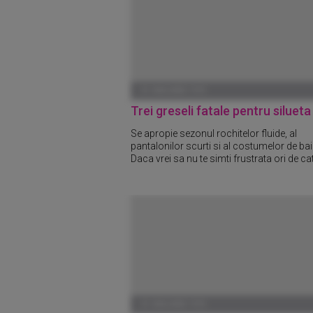
01 IANUARIE 1970
Trei greseli fatale pentru silueta
Se apropie sezonul rochitelor fluide, al
pantalonilor scurti si al costumelor de bai
Daca vrei sa nu te simti frustrata ori de cat
01 IANUARIE 1970