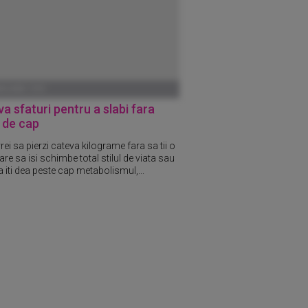
ANUARIE 1970
a sfaturi pentru a slabi fara
 de cap
ei sa pierzi cateva kilograme fara sa tii o
are sa isi schimbe total stilul de viata sau
 iti dea peste cap metabolismul,...