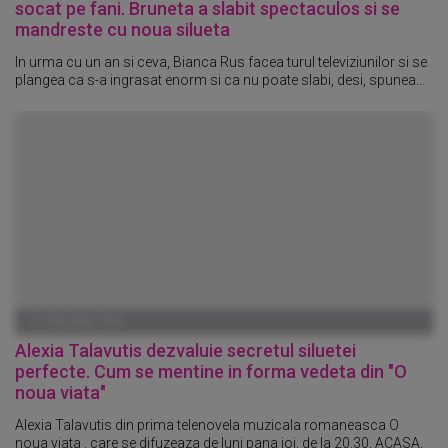
socat pe fani. Bruneta a slabit spectaculos si se
mandreste cu noua silueta
In urma cu un an si ceva, Bianca Rus facea turul televiziunilor si se
plangea ca s-a ingrasat enorm si ca nu poate slabi, desi, spunea...
01 IANUARIE 1970
Alexia Talavutis dezvaluie secretul siluetei
perfecte. Cum se mentine in forma vedeta din "O
noua viata"
Alexia Talavutis din prima telenovela muzicala romaneasca O
noua viata , care se difuzeaza de luni pana joi, de la 20.30, ACASA,