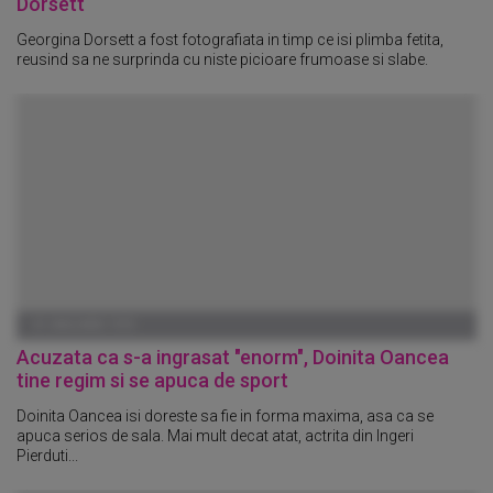
Dorsett
Georgina Dorsett a fost fotografiata in timp ce isi plimba fetita,
reusind sa ne surprinda cu niste picioare frumoase si slabe.
01 IANUARIE 1970
Acuzata ca s-a ingrasat "enorm", Doinita Oancea
tine regim si se apuca de sport
Doinita Oancea isi doreste sa fie in forma maxima, asa ca se
apuca serios de sala. Mai mult decat atat, actrita din Ingeri
Pierduti...