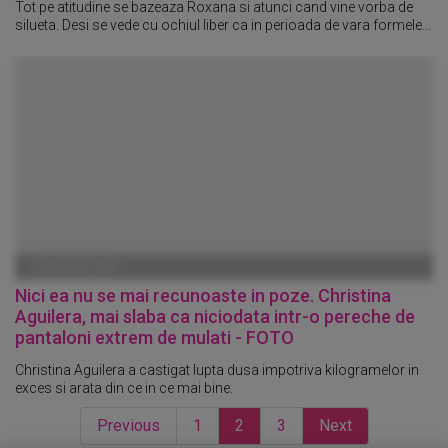
Tot pe atitudine se bazeaza Roxana si atunci cand vine vorba de
silueta. Desi se vede cu ochiul liber ca in perioada de vara formele...
12 AUGUST 2013
Nici ea nu se mai recunoaste in poze. Christina
Aguilera, mai slaba ca niciodata intr-o pereche de
pantaloni extrem de mulati - FOTO
Christina Aguilera a castigat lupta dusa impotriva kilogramelor in
exces si arata din ce in ce mai bine.
Previous
1
2
3
Next