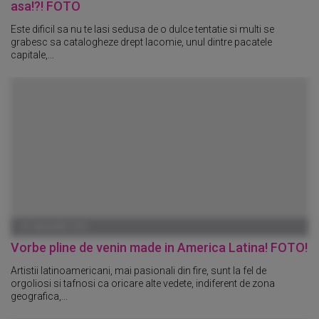
asa!?! FOTO
Este dificil sa nu te lasi sedusa de o dulce tentatie si multi se
grabesc sa catalogheze drept lacomie, unul dintre pacatele
capitale,...
01 IANUARIE 1970
Vorbe pline de venin made in America Latina! FOTO!
Artistii latinoamericani, mai pasionali din fire, sunt la fel de
orgoliosi si tafnosi ca oricare alte vedete, indiferent de zona
geografica,...