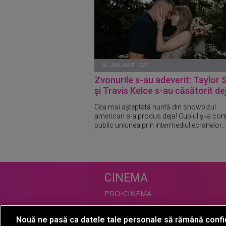
01 IANUARIE 1970
Zvonurile s-au adeverit: Taylor 
și Travis Kelce s-au căsătorit de
Cea mai așteptată nuntă din showbizul
american s-a produs deja! Cuplul și-a con
public uniunea prin intermediul ecranelor...
CINEMA
PRO•CINEMA
Nouă ne pasă ca datele tale personale să rămână confi