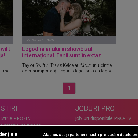
27 AUGUST 2025
Swift
Logodna anului
în showbizul
ja!
interna
țional. Fanii sunt
în extaz
Taylor Swift și Travis Kelce au făcut unul dintre
firmat
cei mai importanți pași în relația lor: s-au logodit.
1
STIRI
JOBURI PRO
Stirile PRO•TV
Job-uri disponibile PRO•TV
Romania, te iubesc!
dențiale
Atât noi, cât și partenerii noștri prelucrăm datele pen