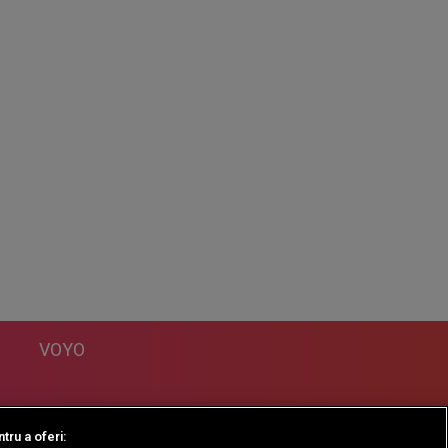
VOYO
DESPRE
tru a oferi: