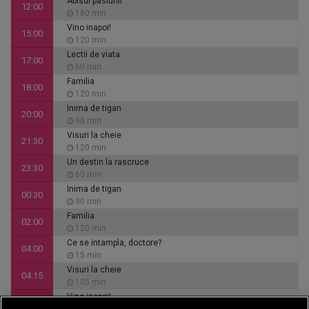
Abisul pasiunii
12:00
180 min
Vino inapoi!
15:00
120 min
Lectii de viata
17:00
60 min
Familia
18:00
120 min
Inima de tigan
20:00
90 min
Visuri la cheie
21:30
120 min
Un destin la rascruce
23:30
60 min
Inima de tigan
00:30
90 min
Familia
02:00
120 min
Ce se intampla, doctore?
04:00
15 min
Visuri la cheie
04:15
105 min
Vino inapoi!
06:00
120 min