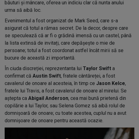
băuturi și mâncare, oferea un indiciu clar că nunta anului
urma să aibă loc.
Evenimentul a fost organizat de Mark Seed, care s-a
asigurat că totul a rămas secret. De la decor, despre care
se speculează că ar fi o grădină imensă cu un castel, până
la lista extinsă de invitați, care depășește o mie de
persoane; totul a fost coordonat astfel încât mirii să se
bucure de această zi importantă.
În ciuda discreției, reprezentanta lui
Taylor Swift
a
confirmat că
Austin Swift
, fratele cântăreței, a fost
cavalerul de onoare al acesteia, în timp ce
Jason Kelce
,
fratele lui Travis, a fost cavalerul de onoare al mirelui. Se
aștepta ca
Abigail Anderson
, cea mai bună prietenă din
copilărie a lui Taylor, sau Selena Gomez să aibă rolul de
domnișoară de onoare; cu toate acestea, cuplul nu a avut
domnișoare de onoare pentru această ocazie.