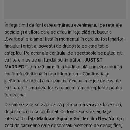
În fața a mii de fani care urmăreau evenimentul pe rețelele
sociale și a altora care se aflau în fața clădirii, bucuria
„Swifties” s-a amplificat în momentul în care au fost martorii
finalului fericit al poveștii de dragoste pe care toți o
așteptau. Pe ecranele centrului de spectacole se putea citi,
cu litere mov pe un fundal schimbător:
„JUST&T
MARRIED!”
, o frază simplă și tradițională prin care mirii își
confirmă căsătoria în fața întregii lumi. Cântăreața și
jucătorul de fotbal american au făcut un mic joc de cuvinte
cu literele T, inițialele lor, care acum rămân împletite pentru
totdeauna.
De câteva zile se zvonea că petrecerea va avea loc vineri,
deși nimic nu era confirmat. Cu toate acestea, agitația
intensă din fața
Madison Square Garden din New York
, cu
zeci de camioane care descărcau elemente de decor, flori,