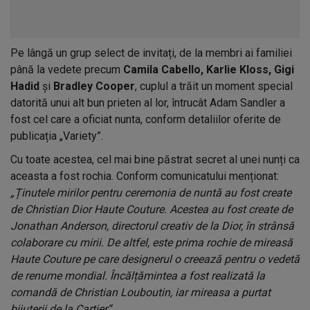
Pe lângă un grup select de invitați, de la membri ai familiei
până la vedete precum
Camila Cabello, Karlie Kloss, Gigi
Hadid
și
Bradley Cooper
, cuplul a trăit un moment special
datorită unui alt bun prieten al lor, întrucât Adam Sandler a
fost cel care a oficiat nunta, conform detaliilor oferite de
publicația „Variety”.
Cu toate acestea, cel mai bine păstrat secret al unei nunți ca
aceasta a fost rochia. Conform comunicatului menționat:
„Ținutele mirilor pentru ceremonia de nuntă au fost create
de Christian Dior Haute Couture. Acestea au fost create de
Jonathan Anderson, directorul creativ de la Dior, în strânsă
colaborare cu mirii. De altfel, este prima rochie de mireasă
Haute Couture pe care designerul o creează pentru o vedetă
de renume mondial. Încălțămintea a fost realizată la
comandă de Christian Louboutin, iar mireasa a purtat
bijuterii de la Cartier”.