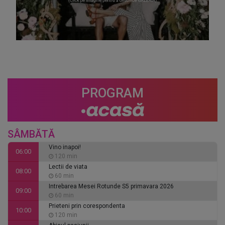
PROGRAM
SÂMBĂTĂ
Vino inapoi!
06:00
120 min
Lectii de viata
08:00
60 min
Intrebarea Mesei Rotunde S5 primavara 2026
09:00
60 min
Prieteni prin corespondenta
10:00
120 min