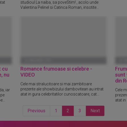
atat
studioul La naiba, sa poveStim! , acolo unde
Valentina Pelinel si Catinca Roman, insotite...
01 IANUARIE 1970
01 I
t cu
Romance frumoase si celebre -
Frum
e, nu
VIDEO
sunt 
din 
Cele mai stralucitoare si mai zambitoare
prezente ale showbizului dambovitean au intrat
a, iar
Cele m
atat in gura celebritatilor cunoscatoare, cat...
 pe
prezen
e...
atat in
Previous
1
2
3
Next