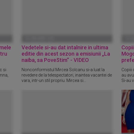
01 IANUARIE 1970
01 I
zmele
Vedetele si-au dat intalnire in ultima
Copii
ntru
editie din acest sezon a emisiunii „La
Mogos
naiba, sa PoveStim” - VIDEO
pref
c si
Nonconformistul Mircea Solcanu si-a luat la
Copiii
amna,
revedere de la telespectatori, inaintea vacantei de
au avut
vara, intr-un stil propriu. Mircea si...
Si-au v