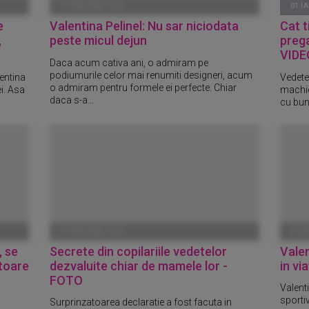
01 IANUARIE 1970
01 I
e
Valentina Pelinel: Nu sar niciodata
Cat t
,
peste micul dejun
preg
VIDE
Daca acum cativa ani, o admiram pe
podiumurile celor mai renumiti designeri, acum
lentina
Vedetel
o admiram pentru formele ei perfecte. Chiar
ei. Asa
machie
daca s-a...
cu bun
01 IANUARIE 1970
01 I
, se
Secrete din copilariile vedetelor
Valen
itoare
dezvaluite chiar de mamele lor -
in vi
FOTO
Valenti
sporti
Surprinzatoarea declaratie a fost facuta in