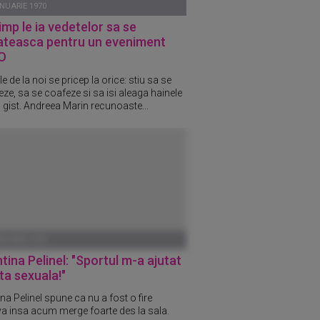
ANUARIE 1970
imp le ia vedetelor sa se
ateasca pentru un eveniment
O
e de la noi se pricep la orice: stiu sa se
ze, sa se coafeze si sa isi aleaga hainele
 gist. Andreea Marin recunoaste...
ANUARIE 1970
tina Pelinel: "Sportul m-a ajutat
ata sexuala!"
na Pelinel spune ca nu a fost o fire
va insa acum merge foarte des la sala.