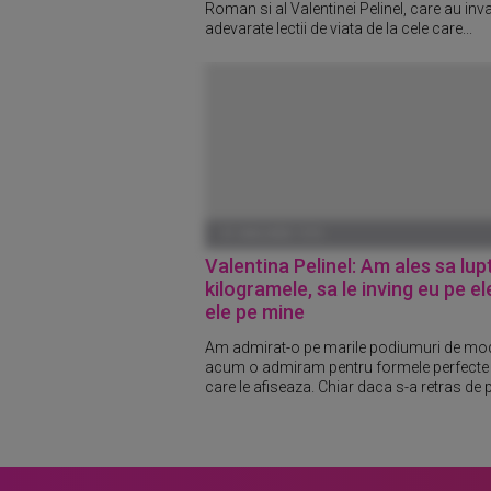
Roman si al Valentinei Pelinel, care au inv
adevarate lectii de viata de la cele care...
01 IANUARIE 1970
Valentina Pelinel: Am ales sa lup
kilogramele, sa le inving eu pe el
ele pe mine
Am admirat-o pe marile podiumuri de mod
acum o admiram pentru formele perfecte
care le afiseaza. Chiar daca s-a retras de p