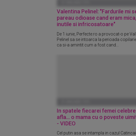
01 IANUARIE 1970
Valentina Pelinel: "Fardurile mi s
pareau odioase cand eram mica
inutile si infricosatoare"
De 1 iunie, Perfecte.ro a provocat-o pe Va
Pelinel sa se intoarca la perioada copilari
ca si-a amintit cum a fost cand...
01 IANUARIE 1970
In spatele fiecarei femei celebre
afla... o mama cu o poveste uim
- VIDEO
Cel putin asa se intampla in cazul Catincai