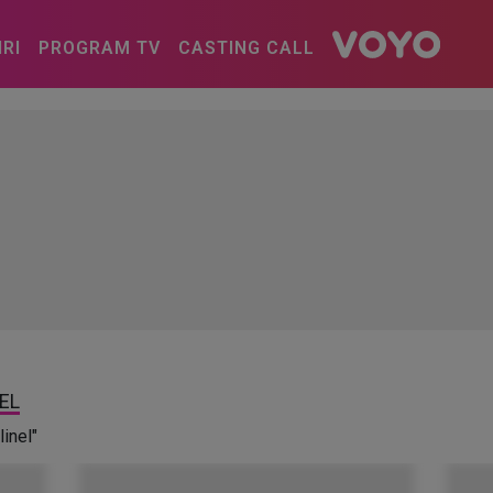
IRI
PROGRAM TV
CASTING CALL
EL
linel"