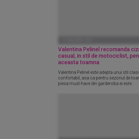
01 IANUARIE 1970
Valentina Pelinel recomanda ci
casual, in stil de motociclist, pe
aceasta toamna
Valentina Pelinel este adepta unui stil clasi
confortabil, asa ca pentru sezonul de to
piesa must-have din garderoba ei este...