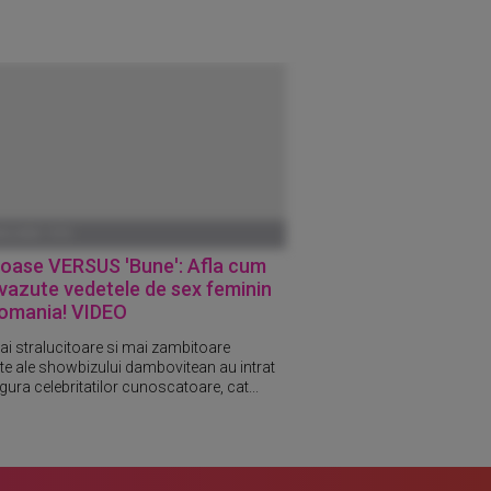
ANUARIE 1970
oase VERSUS 'Bune': Afla cum
vazute vedetele de sex feminin
Romania! VIDEO
ai stralucitoare si mai zambitoare
te ale showbizului dambovitean au intrat
 gura celebritatilor cunoscatoare, cat...