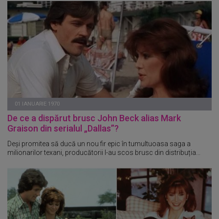
01 IANUARIE 1970
De ce a dispărut brusc John Beck alias Mark
Graison din serialul „Dallas”?
Deși promitea să ducă un nou fir epic în tumultuoasa saga a
milionarilor texani, producătorii l-au scos brusc din distribuția...