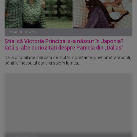
12 AUGUST 2025
Știai că Victoria Principal s-a născut
în Japonia?
Iat
ă și alte curiozități despre Pamela din
„Dallas”
De la o copilărie marcată de mutări constante și nenumărate școli,
până la începutul carierei sale în lumea...
01 IANUARIE 1970