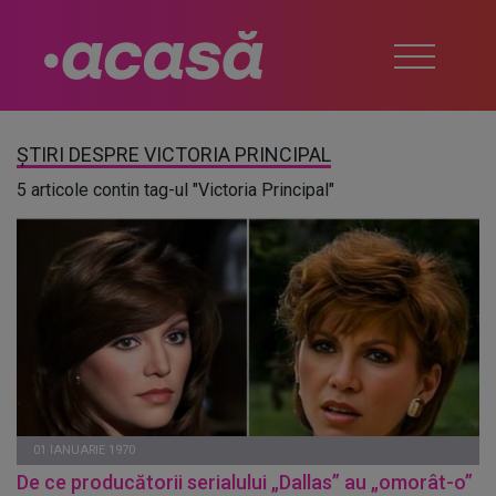
ȘTIRI DESPRE VICTORIA PRINCIPAL
5 articole contin tag-ul "Victoria Principal"
01 IANUARIE 1970
De ce producătorii serialului „Dallas” au „omorât-o”