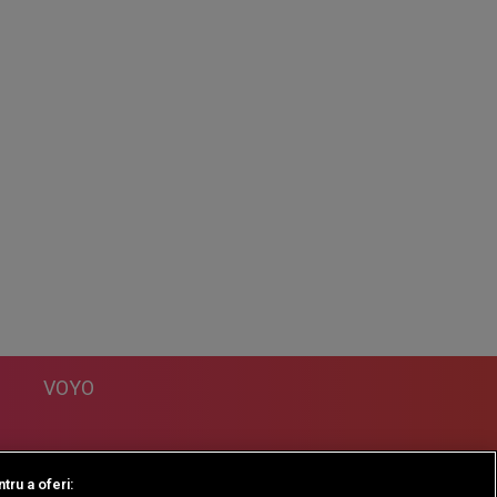
VOYO
DESPRE
tru a oferi: