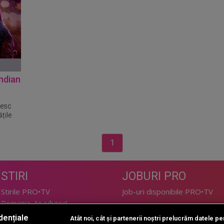
indian
nesc
ățile
1
STIRI
JOBURI PRO
Stirile PRO•TV
Job-uri disponibile PRO•TV
Romania, te iubesc!
dențiale
Atât noi, cât și partenerii noștri prelucrăm datele pen