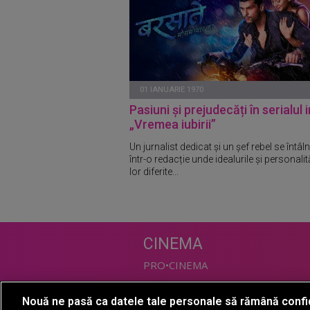
01 IANUARIE 1970
Pasiuni și prejudecăți în serialul 
„Vremea iubirii”
Un jurnalist dedicat și un șef rebel se întâl
într-o redacție unde idealurile și personalit
lor diferite...
CINEMA
PRO•CINEMA
Nouă ne pasă ca datele tale personale să rămână confi