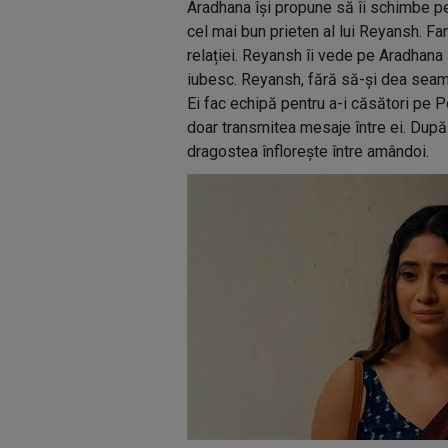
Aradhana își propune să îi schimbe pe
cel mai bun prieten al lui Reyansh. Fa
relației. Reyansh îi vede pe Aradhana 
iubesc. Reyansh, fără să-și dea seama
Ei fac echipă pentru a-i căsători pe 
doar transmitea mesaje între ei. După
dragostea înflorește între amândoi.