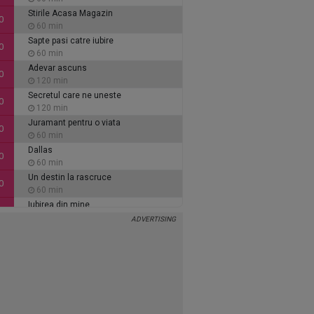
Stirile Acasa Magazin
0
60 min
Sapte pasi catre iubire
0
60 min
Adevar ascuns
0
120 min
Secretul care ne uneste
0
120 min
Juramant pentru o viata
0
60 min
Dallas
0
60 min
Un destin la rascruce
0
60 min
Iubirea din mine
0
60 min
Inimi de cenusa
0
135 min
Alaca - iubire si tradare
5
90 min
Ce se intampla, doctore?
5
30 min