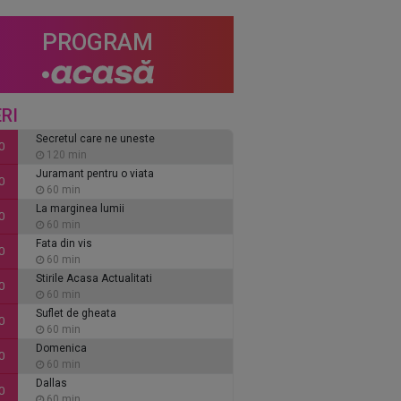
PROGRAM
RI
Secretul care ne uneste
0
120 min
Juramant pentru o viata
0
60 min
La marginea lumii
0
60 min
Fata din vis
0
60 min
Stirile Acasa Actualitati
0
60 min
Suflet de gheata
0
60 min
Domenica
0
60 min
Dallas
0
60 min