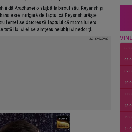
h îi dă Aradhanei o slujbă la biroul său. Reyansh și
adhana este intrigată de faptul că Reyansh urăște
ntru femei se datorează faptului că mama lui era
e tatăl lui și el se simțeau neiubiți și nedoriți.
VINE
06:0
08:0
09:0
10:0
11:0
12:0
13:0
14:0