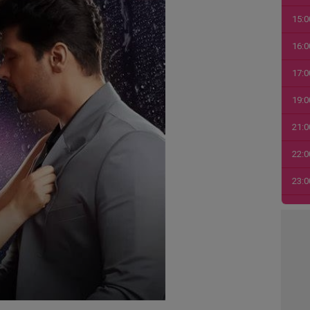
15:0
16:0
17:0
19:0
21:0
22:0
23:0
00:0
01:0
03:1
04:4