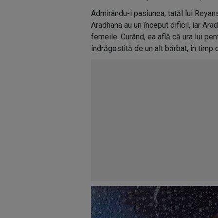
Admirându-i pasiunea, tatăl lui Reyans
Aradhana au un început dificil, iar Ar
femeile. Curând, ea află că ura lui pe
îndrăgostită de un alt bărbat, în timp c