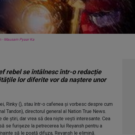
in - Mausam Pyaar Ka
ef rebel se întâlnesc într-o redacție
tățile lor diferite vor da naștere unor
ei, Rinky (), stau într-o cafenea și vorbesc despre cum
l Tandon), directorul general al Nation True News.
de știri, dar vrea să dea niște vești interesante. Cea
 să se furișeze la petrecerea lui Reyansh pentru a
înainte să le poată difuza, Reyansh le elimină.