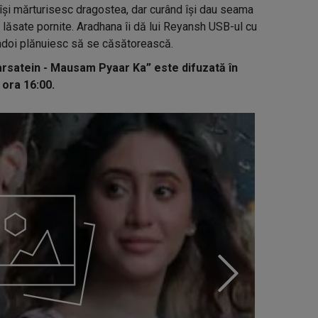
își mărturisesc dragostea, dar curând își dau seama
lăsate pornite. Aradhana îi dă lui Reyansh USB-ul cu
ândoi plănuiesc să se căsătorească.
Barsatein - Mausam Pyaar Ka” este difuzată în
a ora 16:00.