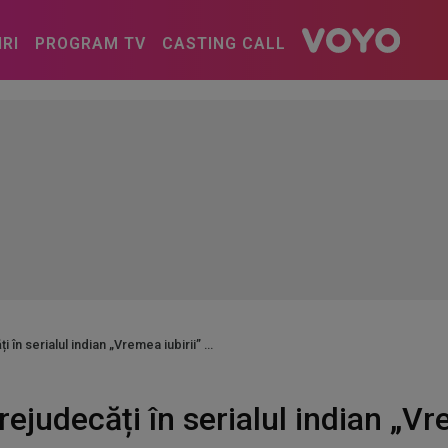
IRI
PROGRAM TV
CASTING CALL
i în serialul indian „Vremea iubirii”
rejudecăți în serialul indian „Vr