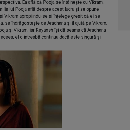
rspectiva. Ea află că Pooja se întâlnește cu Vikram,
05:1
milia lui Pooja află despre acest lucru și se opune
06:0
și Vikram apropiindu-se și înțelege greșit că ei se
, se îndrăgostește de Aradhana și îl ajută pe Vikram.
Pooja și Vikram, iar Reyansh își dă seama că Aradhana
 aceea, el o întreabă continuu dacă este singură și