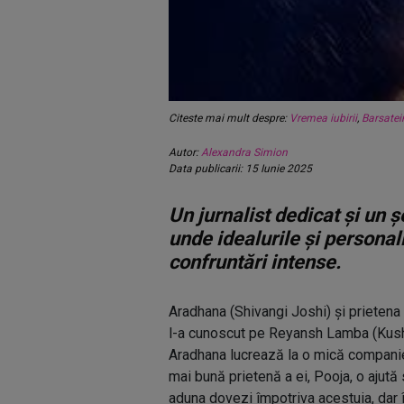
Citeste mai mult despre:
Vremea iubirii
,
Barsate
Autor:
Alexandra Simion
Data publicarii: 15 Iunie 2025
Un jurnalist dedicat și un ș
unde idealurile și personali
confruntări intense.
Aradhana (Shivangi Joshi) și prietena 
l-a cunoscut pe Reyansh Lamba (Kusha
Aradhana lucrează la o mică companie 
mai bună prietenă a ei, Pooja, o ajută
aduna dovezi împotriva acestuia, dar 