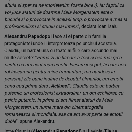
altuia si sper sa ne imprietenim foarte bine :). Iar faptul ca
voi juca alaturi de doamna Maia Morgenstern este o
bucurie si o provocare in acelasi timp, o provocare a mea la
profesionalism si studiu mai intens
”, declara Ioan Isaiu.
Alexandru Papadopol
face si el parte din familia
protagonistei unde il interpreteaza pe unchiul acesteia,
Claudiu, un barbat uns cu toate alifiile care ascunde mai
multe secrete: ”
Prima zi de filmare a fost si cea mai grea
pentru ca am avut mari emotii. Fiecare inceput, fiecare nou
rol inseamna pentru mine framantare, ma gandesc la
personaj zile bune inainte de debutul filmarilor, am emotii
cand aud prima data „
Actiune!
”. Claudiu este un barbat
puternic, un profesionist extraordinar, un om echilibrat, cu
psihic puternic. In prima zi am filmat alaturi de Maia
Morgenstern, un nume mare din cinematografia
romaneasca si mondiala, asa ca am avut parte de emotii
duble
”, spune Alexandru.
Intre Claudiu (
Alexandru Papadopol)
si Lavinia (
Elvira