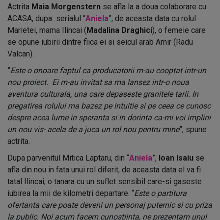
Actrita
Maia Morgenstern
se afla la a doua colaborare cu
ACASA, dupa serialul “
Aniela
”, de aceasta data cu rolul
Marietei, mama Ilincai (
Madalina Draghici
), o femeie care
se opune iubirii dintre fiica ei si seicul arab Amir (Radu
Valcan).
”
Este o onoare faptul ca producatorii m-au cooptat intr-un
nou proiect. Ei m-au invitat sa ma lansez intr-o noua
aventura culturala, una care depaseste granitele tarii. In
pregatirea rolului ma bazez pe intuitie si pe ceea ce cunosc
despre acea lume in speranta si in dorinta ca-mi voi implini
un nou vis- acela de a juca un rol nou pentru mine
”, spune
actrita.
Dupa parvenitul Mitica Laptaru, din “
Aniela
”,
Ioan Isaiu
se
afla din nou in fata unui rol diferit, de aceasta data el va fi
tatal Ilincai, o tanara cu un suflet sensibil care-si gaseste
iubirea la mii de kilometri departare. “
Este o partitura
ofertanta care poate deveni un personaj puternic si cu priza
la public. Noi acum facem cunostiinta, ne prezentam unul