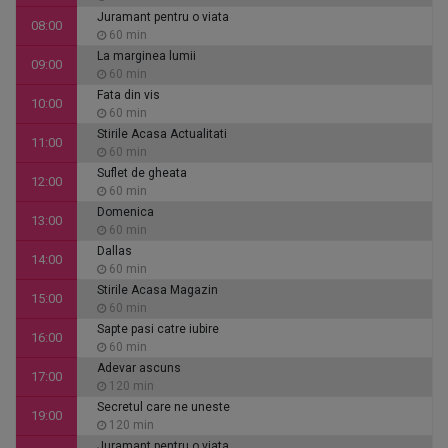
Juramant pentru o viata
08:00
60 min
La marginea lumii
09:00
60 min
Fata din vis
10:00
60 min
Stirile Acasa Actualitati
11:00
60 min
Suflet de gheata
12:00
60 min
Domenica
13:00
60 min
Dallas
14:00
60 min
Stirile Acasa Magazin
15:00
60 min
Sapte pasi catre iubire
16:00
60 min
Adevar ascuns
17:00
120 min
Secretul care ne uneste
19:00
120 min
Juramant pentru o viata