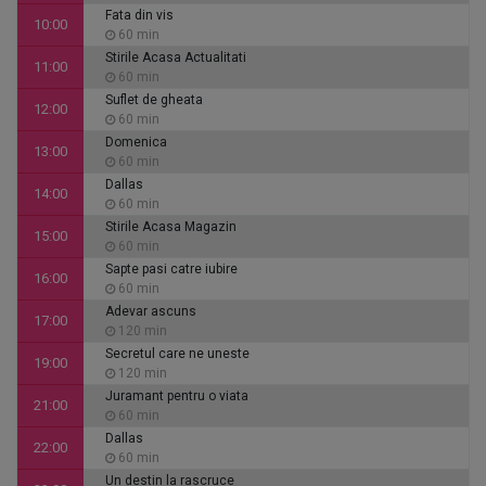
Fata din vis
10:00
60 min
Stirile Acasa Actualitati
11:00
60 min
Suflet de gheata
12:00
60 min
Domenica
13:00
60 min
Dallas
14:00
60 min
Stirile Acasa Magazin
15:00
60 min
Sapte pasi catre iubire
16:00
60 min
Adevar ascuns
17:00
120 min
Secretul care ne uneste
19:00
120 min
Juramant pentru o viata
21:00
60 min
Dallas
22:00
60 min
Un destin la rascruce