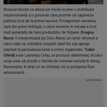
Noua producție va aduce pe micile ecrane o distribuție
impresionantă și o poveste care promite să captiveze
publicul încă de la primul episod. Protagoniștii serialului
sunt doi actori îndrăgiți, a căror revenire în seriale a fost
mult așteptată de fanii producțiilor de ficțiune.
Dragoș
Bucur
îl interpretează pe Doru Alexe, un curier obișnuit a
cărui viață se schimbă complet când fiul său ajunge
implicat în periculoasa lume a crimei organizate.
Tudor
Chirilă
este Laurențiu Crețu, un procuror determinat, al cărui
scop este să prindă o familie de criminali temută în întreg
Bucureștiul, în timp ce se străduie să-și protejeze fiica
adolescentă.