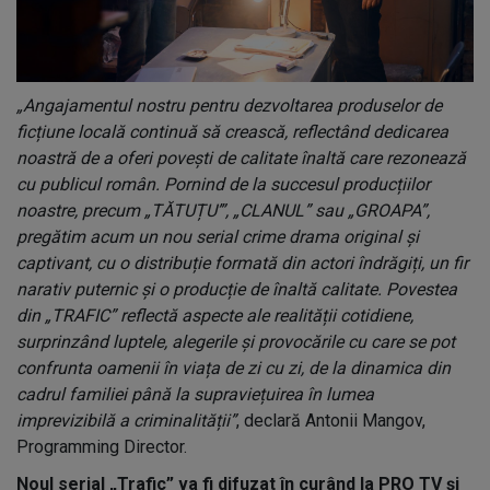
„Angajamentul nostru pentru dezvoltarea produselor de
ficțiune locală continuă să crească, reflectând dedicarea
noastră de a oferi povești de calitate înaltă care rezonează
cu publicul român. Pornind de la succesul producțiilor
noastre, precum „TĂTUȚU’”, „CLANUL” sau „GROAPA”,
pregătim acum un nou serial crime drama original și
captivant, cu o distribuție formată din actori îndrăgiți, un fir
narativ puternic și o producție de înaltă calitate. Povestea
din „TRAFIC” reflectă aspecte ale realității cotidiene,
surprinzând luptele, alegerile și provocările cu care se pot
confrunta oamenii în viața de zi cu zi, de la dinamica din
cadrul familiei până la supraviețuirea în lumea
imprevizibilă a criminalității”
, declară Antonii Mangov,
Programming Director.
Noul serial „Trafic” va fi difuzat în curând la PRO TV și