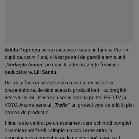
Adela Popescu
se va reîntoarce curând în familia Pro TV,
după ce, acum 4 ani, a lăsat postul de gazdă a emisiunii
„Vorbește lumea”
pe mâinile altei prezențe feminine
seducătoare,
Lili Sandu
.
Dar, deși fanii ei se așteptau ca ea să revină tot ca
prezentatoare, de data aceasta producătorii i-au pregătit
altceva: un rol într-un nou serial produs pentru PRO TV și
VOYO. Anume serialul
„Trafic”
, un proiect care se află în plin
proces de producție.
Filmul este centrat pe un eveniment care schimbă complet
dinamica unei familii simple: un copil este atras în
periculoasa și copleșitoarea lume interlopă, ceea ce-l