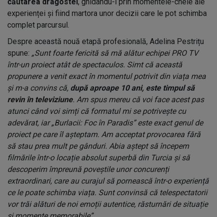
căutarea dragostei
, ghidându-i prin momentele-cheie ale
experienței și fiind martora unor decizii care le pot schimba
complet parcursul.
Despre această nouă etapă profesională, Adelina Pestrițu
spune:
„Sunt foarte fericită să mă alătur echipei PRO TV
într-un proiect atât de spectaculos. Simt că această
propunere a venit exact în momentul potrivit din viața mea
și m-a convins că,
după aproape 10 ani, este timpul să
revin în televiziune
. Am spus mereu că voi face acest pas
atunci când voi simți că formatul mi se potrivește cu
adevărat, iar „Burlacii: Foc în Paradis” este exact genul de
proiect pe care îl așteptam. Am acceptat provocarea fără
să stau prea mult pe gânduri. Abia aștept să începem
filmările într-o locație absolut superbă din Turcia și să
descoperim împreună poveștile unor concurenți
extraordinari, care au curajul să pornească într-o experiență
ce le poate schimba viața. Sunt convinsă că telespectatorii
vor trăi alături de noi emoții autentice, răsturnări de situație
și momente memorabile”.