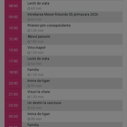
Lectii de viata
08:00
60 min
Intrebarea Mesei Rotunde S5 primavara 2026
09:00
60 min
Prieteni prin corespondenta
10:00
120 min
Abisul pasiunii
12:00
180 min
Vino inapoi!
15:00
120 min
Lectii de viata
17:00
60 min
Familia
18:00
120 min
Inima de tigan
20:00
90 min
Visuri la cheie
21:30
120 min
Un destin la rascruce
23:30
60 min
Inima de tigan
00:30
90 min
Familia