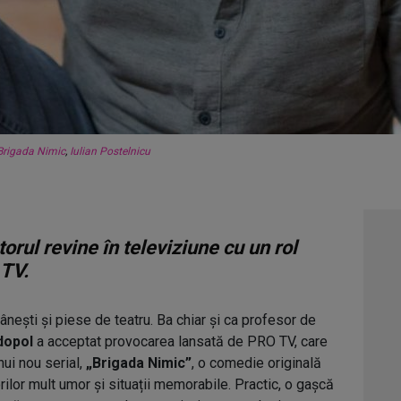
Brigada Nimic
,
Iulian Postelnicu
orul revine în televiziune cu un rol
 TV.
mânești și piese de teatru. Ba chiar și ca profesor de
dopol
a acceptat provocarea lansată de PRO TV, care
nui nou serial,
„Brigada Nimic”
, o comedie originală
ilor mult umor și situații memorabile. Practic, o gașcă