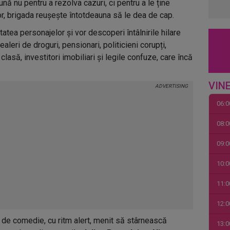
nă nu pentru a rezolva cazuri, ci pentru a le ține
or, brigada reușește întotdeauna să le dea de cap.
atea personajelor și vor descoperi întâlnirile hilare
ealeri de droguri, pensionari, politicieni corupți,
clasă, investitori imobiliari și legile confuze, care încă
VINE
06:0
08:0
09:0
10:0
11:0
12:0
t de comedie, cu ritm alert, menit să stârnească
13:0