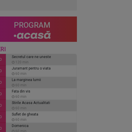
PROGRAM
RI
Secretul care ne uneste
0
120 min
Juramant pentru o viata
0
60 min
La marginea lumii
0
60 min
Fata din vis
0
60 min
Stirile Acasa Actualitati
0
60 min
Suflet de gheata
0
60 min
Domenica
0
60 min