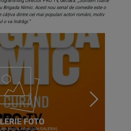
Programming Director PRO TV, declară:
„Suntem foarte
tru Brigada Nimic. Acest nou serial de comedie este o
 câțiva dintre cei mai populari actori români, motiv
l o va îndrăgi.”