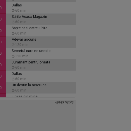
Dallas
0
60 min
Stirile Acasa Magazin
0
60 min
Sapte pasi catre iubire
0
60 min
Adevar ascuns
0
120 min
Secretul care ne uneste
0
120 min
Juramant pentru o viata
0
60 min
Dallas
0
60 min
Un destin la rascruce
0
60 min
Iubirea din mine
0
60 min
Inimi de cenusa
0
135 min
Alaca - iubire si tradare
5
90 min
Ce se intampla, doctore?