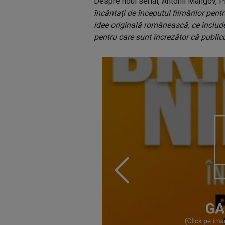
Despre noul serial, Antonii Mangov, 
încântați de începutul filmărilor pen
idee originală românească, ce include
pentru care sunt încrezător că publicu