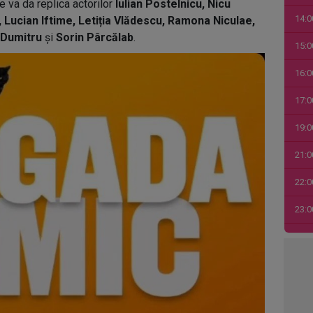
 va da replica actorilor
Iulian Postelnicu, Nicu
14:0
, Lucian Iftime, Letiția Vlădescu, Ramona Niculae,
u Dumitru
și
Sorin Pârcălab
.
15:0
16:0
17:0
19:0
21:0
22:0
23:0
00:0
01:0
03:1