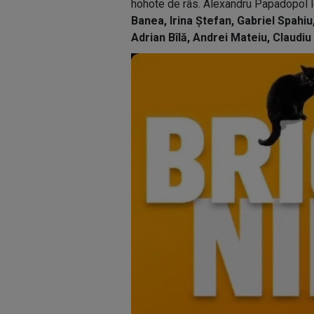
hohote de râs. Alexandru Papadopol le
Banea, Irina Ștefan, Gabriel Spahiu
Adrian Bîlă, Andrei Mateiu, Claudi