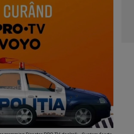
04:4
05:1
06:0