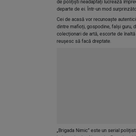
de polițiști neadaptați lucrează împreu
departe de ei. Într-un mod surprinzăt
Cei de acasă vor recunoaște autenticit
dintre mafioți, gospodine, falși guru, d
colecționari de artă, escorte de înaltă 
reușesc să facă dreptate.
„Brigada Nimic” este un serial polițis