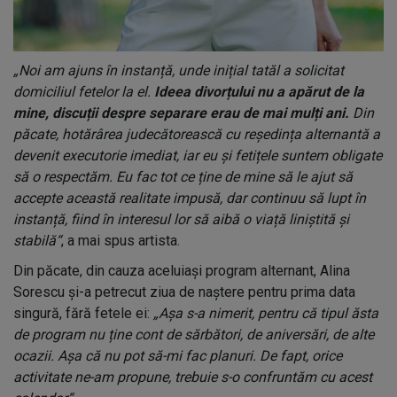
„Noi am ajuns în instanță, unde inițial tatăl a solicitat
domiciliul fetelor la el.
Ideea divorțului nu a apărut de la
mine, discuții despre separare erau de mai mulți ani.
Din
păcate, hotărârea judecătorească cu reședința alternantă a
devenit executorie imediat, iar eu și fetițele suntem obligate
să o respectăm. Eu fac tot ce ține de mine să le ajut să
accepte această realitate impusă, dar continuu să lupt în
instanță, fiind în interesul lor să aibă o viață liniștită și
stabilă“
, a mai spus artista.
Din păcate, din cauza aceluiași program alternant, Alina
Sorescu și-a petrecut ziua de naștere pentru prima data
singură, fără fetele ei:
„Așa s-a nimerit, pentru că tipul ăsta
de program nu ține cont de sărbători, de aniversări, de alte
ocazii. Așa că nu pot să-mi fac planuri. De fapt, orice
activitate ne-am propune, trebuie s-o confruntăm cu acest