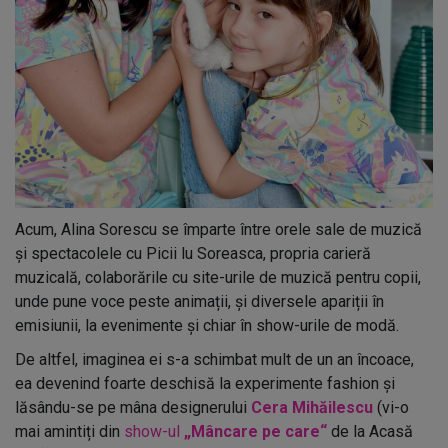
Acum, Alina Sorescu se împarte între orele sale de muzică
și spectacolele cu Picii lu Soreasca, propria carieră
muzicală, colaborările cu site-urile de muzică pentru copii,
unde pune voce peste animații, și diversele apariții în
emisiunii, la evenimente și chiar în show-urile de modă.
De altfel, imaginea ei s-a schimbat mult de un an încoace,
ea devenind foarte deschisă la experimente fashion și
lăsându-se pe mâna designerului
Cera Mihăilescu
(vi-o
mai amintiți din
show-ul
„Mâncare pe care“
de la Acasă