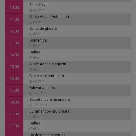
Fata din vis
10:00
60 min
Stirile Acasa Actualitati
11:00
60 min
Suflet de gheata
12:00
60 min
Domenica
13:00
60 min
Dallas
14:00
60 min
Stirile Acasa Magazin
15:00
60 min
Sapte pasi catre iubire
16:00
60 min
Adevar ascuns
17:00
120 min
Secretul care ne uneste
19:00
120 min
Juramant pentru o viata
21:00
60 min
Dallas
22:00
60 min
Un destin la rascruce