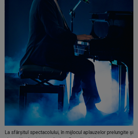
La sfârșitul spectacolului, în mijlocul aplauzelor prelungite și