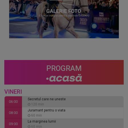
PROGRAM
VINERI
Secretul care ne uneste
06:00
120 min
Juramant pentru o viata
08:00
60 min
La marginea lumii
09:00
60 min