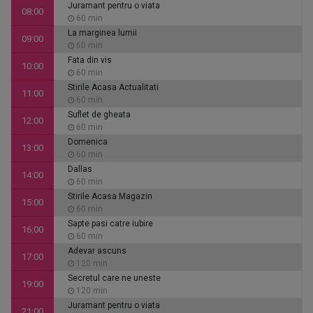
Juramant pentru o viata
08:00
60 min
La marginea lumii
09:00
60 min
Fata din vis
10:00
60 min
Stirile Acasa Actualitati
11:00
60 min
Suflet de gheata
12:00
60 min
Domenica
13:00
60 min
Dallas
14:00
60 min
Stirile Acasa Magazin
15:00
60 min
Sapte pasi catre iubire
16:00
60 min
Adevar ascuns
17:00
120 min
Secretul care ne uneste
19:00
120 min
Juramant pentru o viata
21:00