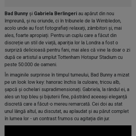
Bad Bunny
și
Gabriela Berlingeri
au apărut din nou
împreună, și nu oriunde, ci în tribunele de la Wimbledon,
acolo unde au fost fotografiați relaxați, zâmbitori și, mai
ales, foarte apropiați. Pentru un cuplu care a făcut din
discreție un stil de viață, apariția lor la Londra a fost o
surpriză delicioasă pentru fani, mai ales că vine la doar o zi
după ce artistul a umplut Tottenham Hotspur Stadium cu
peste 50.000 de oameni.
În imaginile surprinse în timpul turneului, Bad Bunny a mizat
pe un look low key: hanorac închis la culoare, tricou alb,
șapcă și ochelari supradimensionați. Gabriela, la rândul ei, a
ales un top bleu și bijuterii fine, păstrând aceeași eleganță
discretă care a făcut-o mereu remarcată. Cei doi au stat
unul lângă altul, au discutat, au aplaudat și au părut complet
în lumea lor - un contrast frumos cu agitația din jur.