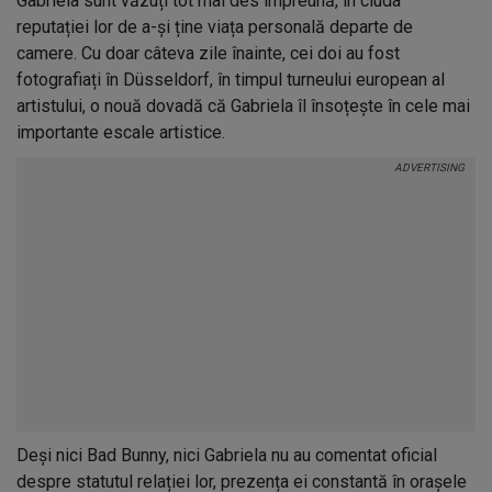
Gabriela sunt văzuți tot mai des împreună, în ciuda
reputației lor de a-și ține viața personală departe de
camere. Cu doar câteva zile înainte, cei doi au fost
fotografiați în Düsseldorf, în timpul turneului european al
artistului, o nouă dovadă că Gabriela îl însoțește în cele mai
importante escale artistice.
Deși nici Bad Bunny, nici Gabriela nu au comentat oficial
despre statutul relației lor, prezența ei constantă în orașele