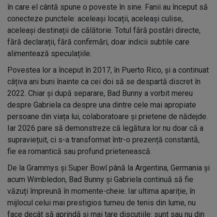
în care el cântă spune o poveste în sine. Fanii au început să
conecteze punctele: aceleași locații, aceleași culise,
aceleași destinații de călătorie. Totul fără postări directe,
fără declarații, fără confirmări, doar indicii subtile care
alimentează speculațiile.
Povestea lor a început în 2017, în Puerto Rico, și a continuat
câțiva ani buni înainte ca cei doi să se despartă discret în
2022. Chiar și după separare, Bad Bunny a vorbit mereu
despre Gabriela ca despre una dintre cele mai apropiate
persoane din viața lui, colaboratoare și prietene de nădejde.
Iar 2026 pare să demonstreze că legătura lor nu doar că a
supraviețuit, ci s-a transformat într-o prezență constantă,
fie ea romantică sau profund prietenească.
De la Grammys și Super Bowl până la Argentina, Germania și
acum Wimbledon, Bad Bunny și Gabriela continuă să fie
văzuți împreună în momente-cheie. Iar ultima apariție, în
mijlocul celui mai prestigios turneu de tenis din lume, nu
face decât să aprindă și mai tare discuțiile: sunt sau nu din