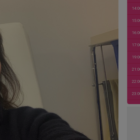
14:0
15:0
16:0
17:0
19:0
21:0
22:0
23:0
00:0
01:0
03:1