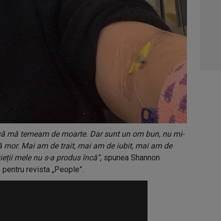
04:4
05:1
06:0
că mă temeam de moarte. Dar sunt un om bun, nu mi-
ă mor. Mai am de trait, mai am de iubit, mai am de
eții mele nu s-a produs încă”
, spunea Shannon
 pentru revista „People”.