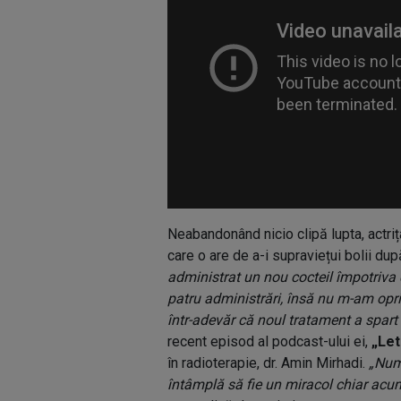
Neabandonând nicio clipă lupta, actri
care o are de a-i supraviețui bolii du
administrat un nou cocteil împotriva
patru administrări, însă nu m-am opr
într-adevăr că noul tratament a spart
recent episod al podcast-ului ei,
„Let
în radioterapie, dr. Amin Mirhadi.
„Numi
întâmplă să fie un miracol chiar acum