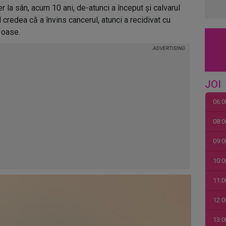
 la sân, acum 10 ani, de-atunci a început și calvarul
credea că a învins cancerul, atunci a recidivat cu
a oase.
JOI
06:0
08:0
09:0
10:0
11:0
12:0
13:0