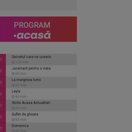
PROGRAM
Secretul care ne uneste
0
120 min
Juramant pentru o viata
0
60 min
La marginea lumii
0
60 min
Leyla
0
60 min
Stirile Acasa Actualitati
0
60 min
Suflet de gheata
0
60 min
Domenica
0
60 min