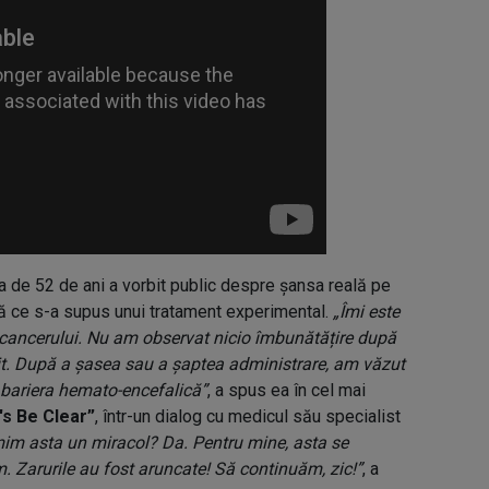
ța de 52 de ani a vorbit public despre șansa reală pe
pă ce s-a supus unui tratament experimental.
„Îmi este
 cancerului. Nu am observat nicio îmbunătățire după
it. După a șasea sau a șaptea administrare, am văzut
 bariera hemato-encefalică”
, a spus ea în cel mai
's Be Clear”
, într-un dialog cu medicul său specialist
m asta un miracol? Da. Pentru mine, asta se
. Zarurile au fost aruncate! Să continuăm, zic!”
, a