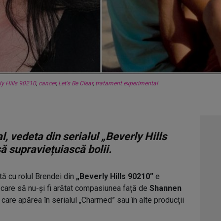
ly Hills 90210
,
cancer
,
Let's Be Clear
,
tratament experimental
l, vedeta din serialul „Beverly Hills
ă supraviețuiască bolii.
tă cu rolul Brendei din
„Beverly Hills 90210”
e
care să nu-și fi arătat compasiunea față de
Shannen
care apărea în serialul „Charmed” sau în alte producții