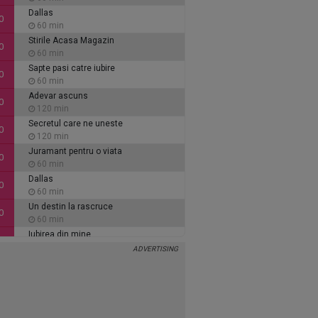
Dallas
0
60 min
Stirile Acasa Magazin
0
60 min
Sapte pasi catre iubire
0
60 min
Adevar ascuns
0
120 min
Secretul care ne uneste
0
120 min
Juramant pentru o viata
0
60 min
Dallas
0
60 min
Un destin la rascruce
0
60 min
Iubirea din mine
0
60 min
Inimi de cenusa
0
135 min
Alaca - iubire si tradare
5
90 min
Ce se intampla, doctore?