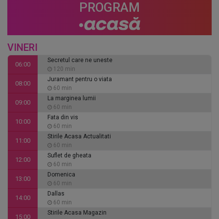
PROGRAM
VINERI
Secretul care ne uneste
06:00
120 min
Juramant pentru o viata
08:00
60 min
La marginea lumii
09:00
60 min
Fata din vis
10:00
60 min
Stirile Acasa Actualitati
11:00
60 min
Suflet de gheata
12:00
60 min
Domenica
13:00
60 min
Dallas
14:00
60 min
Stirile Acasa Magazin
15:00