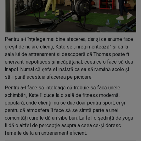
Pentru a-i înțelege mai bine afacerea, dar și ce anume face
greșit de nu are clienți, Kate se „înregimentează” și ea la
sala lui de antrenament și descoperă că Thomas poate fi
enervant, nepoliticos și încăpățânat, ceea ce o face să dea
înapoi. Numai că șefa ei insistă ca ea să rămână acolo și
să-i pună acestuia afacerea pe picioare.
Pentru a-l face să înțeleagă că trebuie să facă unele
schimbări, Kate îl duce la o sală de fitness modernă,
populară, unde clienții nu se duc doar pentru sport, ci și
pentru că atmosfera îi face să se simtă parte a unei
comunități care le dă un vibe bun. La fel, o ședință de yoga
îi dă o altfel de percepție asupra a ceea ce-și doresc
femeile de la un antrenament eficient.