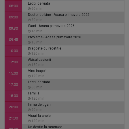
Lectii de viata
08:00
60 min
Doctor de bine - Acasa primavara 2026
09:00
30 min
iBani - Acasa primavara 2026
09:30
15 min
ProVerde - Acasa primavara 2026
09:45
15 min
Dragoste cu repetitie
10:00
120 min
Abisul pasiunii
12:00
180 min
Vino inapoi!
15:00
120 min
Lectii de viata
17:00
60 min
Familia
18:00
120 min
Inima de tigan
20:00
90 min
Visuri la cheie
21:30
120 min
Un destin la rascruce