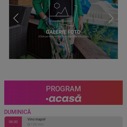
PROGRAM
DUMINICĂ
Vino inapoi!
06:00
120 min