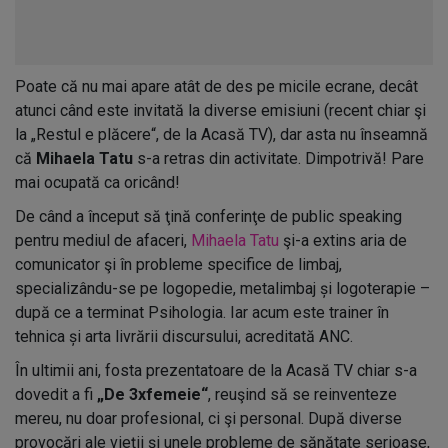
Poate că nu mai apare atât de des pe micile ecrane, decât
atunci când este invitată la diverse emisiuni (recent chiar şi
la „Restul e plăcere“, de la Acasă TV), dar asta nu înseamnă
că
Mihaela Tatu
s-a retras din activitate. Dimpotrivă! Pare
mai ocupată ca oricând!
De când a început să ţină conferinţe de public speaking
pentru mediul de afaceri,
Mihaela Tatu
şi-a extins aria de
comunicator şi în probleme specifice de limbaj,
specializându-se pe logopedie, metalimbaj și logoterapie –
după ce a terminat Psihologia. Iar acum este trainer în
tehnica și arta livrării discursului, acreditată ANC.
În ultimii ani, fosta prezentatoare de la Acasă TV chiar s-a
dovedit a fi
„De 3xfemeie“
, reuşind să se reinventeze
mereu, nu doar profesional, ci şi personal. După diverse
provocări ale vieţii şi unele probleme de sănătate serioase,