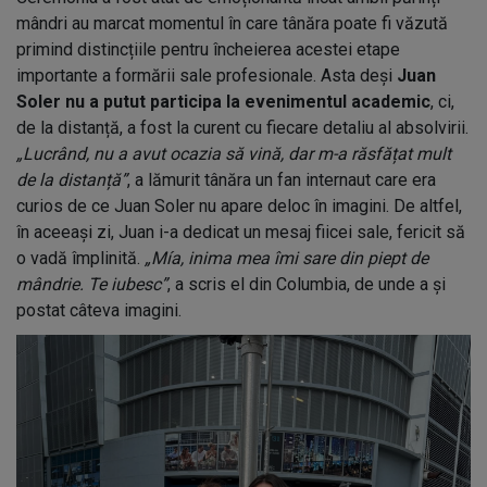
mândri au marcat momentul în care tânăra poate fi văzută
primind distincțiile pentru încheierea acestei etape
importante a formării sale profesionale. Asta deși
Juan
Soler nu a putut participa la evenimentul academic
, ci,
de la distanță, a fost la curent cu fiecare detaliu al absolvirii.
„Lucrând, nu a avut ocazia să vină, dar m-a răsfățat mult
de la distanță”
, a lămurit tânăra un fan internaut care era
curios de ce Juan Soler nu apare deloc în imagini. De altfel,
în aceeași zi, Juan i-a dedicat un mesaj fiicei sale, fericit să
o vadă împlinită.
„Mía, inima mea îmi sare din piept de
mândrie. Te iubesc”
, a scris el din Columbia, de unde a și
postat câteva imagini.