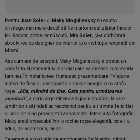
Pentru
Juan Soler
și
Maky Moguilevsky
nu există
privilegiu mai mare decât să fie martorii realizărilor fiicelor
lor. Recent, prima lor născută,
Mía Soler
, și-a sărbătorit
absolvirea ca designer de interior la o instituție renumită din
Miami.
Așa cum era de așteptat, Maky Moguilevsky a postat un
colaj foto al momentului special care va rămâne în memoria
familiei. În instantanee, frumoasa prezentatoare TV apare
alături de fiica ei, care poartă o rochie neagră cu o stofă
roșie.
„Mía, mândră de tine. Gata pentru următoarea
aventură”
, a scris argentinianca în josul postării, la care
urmăritorii săi fideli au reacționat pentru a-i trimite felicitări
și urări de bine proaspetei absolvente. Într-o altă fotografie,
Maky arată impecabil într-o rochie roșie elegantă, care i-a
adus, de asemenea, laude.
Ceremonia a fost atât de emoționantă încât ambii părinți